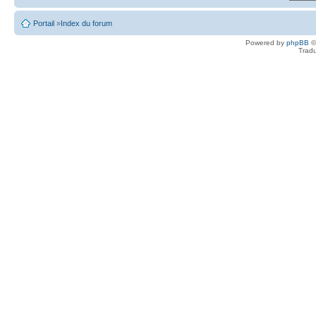
Portail
»
Index du forum
Powered by
phpBB
©
Tradu