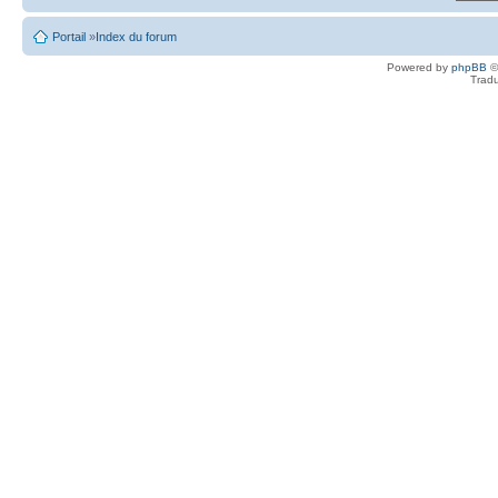
Portail
»
Index du forum
Powered by
phpBB
©
Tradu