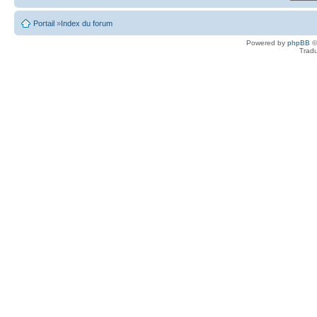
Portail
»
Index du forum
Powered by
phpBB
©
Tradu