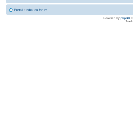
Portail
»
Index du forum
Powered by
phpBB
©
Tradu