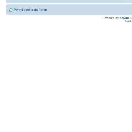
Portail
»
Index du forum
Powered by
phpBB
©
Tradu