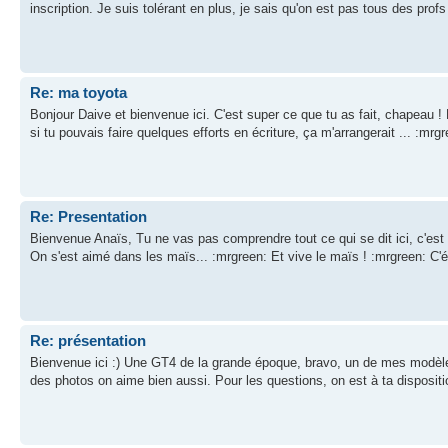
inscription. Je suis tolérant en plus, je sais qu'on est pas tous des prof
Re: ma toyota
Bonjour Daive et bienvenue ici. C'est super ce que tu as fait, chapeau !
si tu pouvais faire quelques efforts en écriture, ça m'arrangerait ... :mrg
Re: Presentation
Bienvenue Anaïs, Tu ne vas pas comprendre tout ce qui se dit ici, c'est
On s'est aimé dans les maïs... :mrgreen: Et vive le maïs ! :mrgreen: C'éta
Re: présentation
Bienvenue ici :) Une GT4 de la grande époque, bravo, un de mes modèles
des photos on aime bien aussi. Pour les questions, on est à ta disposition