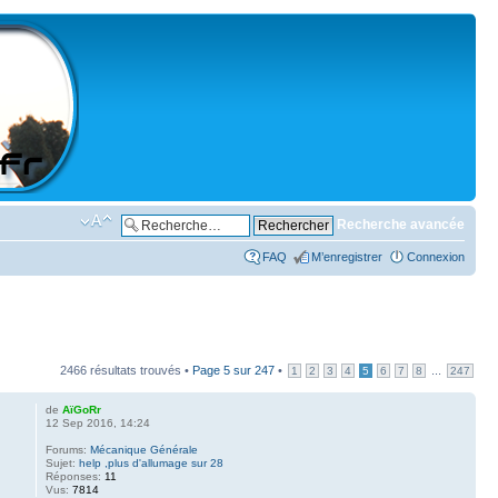
Recherche avancée
FAQ
M’enregistrer
Connexion
2466 résultats trouvés •
Page
5
sur
247
•
...
1
2
3
4
5
6
7
8
247
de
AïGoRr
12 Sep 2016, 14:24
Forums:
Mécanique Générale
Sujet:
help ,plus d'allumage sur 28
Réponses:
11
Vus:
7814