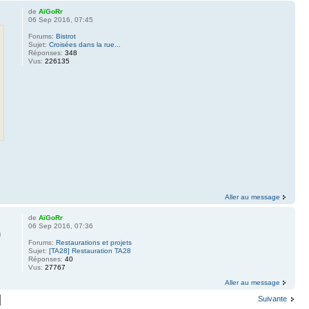
de
AïGoRr
06 Sep 2016, 07:45
Forums:
Bistrot
Sujet:
Croisées dans la rue...
Réponses:
348
Vus:
226135
Aller au message
de
AïGoRr
06 Sep 2016, 07:36
n
Forums:
Restaurations et projets
Sujet:
[TA28] Restauration TA28
Réponses:
40
Vus:
27767
Aller au message
Suivante