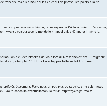
s de français, mais les majuscules en début de phrase, les points à la fin...
 Pose tes questions sans hésiter, on essayera de t'aider au mieux. Par contre,
reen: Avant : bonjour tous le monde je m appel daive 40 ans et j habite la...
 normal, on a eu des histoires de Maïs lors d'un rassemblement ... :mrgreen:
it donc ça ton plan ^^ :lol: Je l'ai échappée belle en fait ! :mrgreen:
 préférés également. Parle nous un peu plus de ta belle, si tu sais mettre
 ;) Je te conseille éventuellement le forum http://toyotagt4.free.fr/...