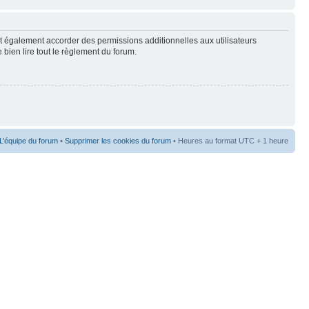
t également accorder des permissions additionnelles aux utilisateurs
 bien lire tout le règlement du forum.
L’équipe du forum
•
Supprimer les cookies du forum
• Heures au format UTC + 1 heure