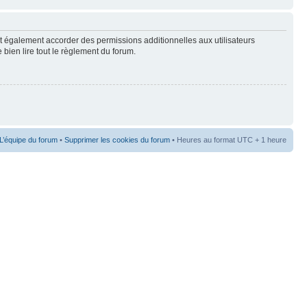
t également accorder des permissions additionnelles aux utilisateurs
 bien lire tout le règlement du forum.
L’équipe du forum
•
Supprimer les cookies du forum
• Heures au format UTC + 1 heure