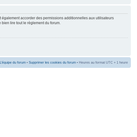
t également accorder des permissions additionnelles aux utilisateurs
 bien lire tout le règlement du forum.
L’équipe du forum
•
Supprimer les cookies du forum
• Heures au format UTC + 1 heure