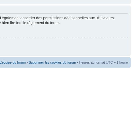
t également accorder des permissions additionnelles aux utilisateurs
 bien lire tout le règlement du forum.
L’équipe du forum
•
Supprimer les cookies du forum
• Heures au format UTC + 1 heure