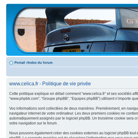
Portail
»
Index du forum
www.celica.fr - Politique de vie privée
Cette politique explique en détail comment “www.celica.fr” et ses sociétés affilié
“www.phpbb.com”, “Groupe phpBB”, “Equipes phpBB”) utilisent n’importe quelle 
Vos informations sont collectées de deux manières. Premièrement, en naviguant
navigateur internet de votre ordinateur. Les deux premiers cookies ne contiennent
automatiquement assignés par le logiciel phpBB. Un troisième cookie sera créé 
votre navigation sur le forum .
Nous pouvons également créer des cookies externes au logiciel phpBB tout en 