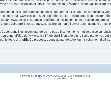
et que nous collectons. Ceci peut être, et n’est pas limité à: la publication en tant
voyez après l’inscription et lors d’une connexion (désignés ici par “vos messages”)
tre nom d’utilisateur”), un mot de passe personnel utilisé pour la connexion à votr
otre compte sur “www.celica.fr” sont protégées par les lois de protection des donn
se par “www.celica.fr” durant la procédure d’inscription, qu’elle soit obligatoire ou 
s, dans votre profil, vous pouvez souscrire ou non à l’envoi automatique d’e-mail p
é. Cependant, il est recommandé de ne pas utiliser le même mot de passe sur plusieu
personne affiliée de “www.celica.fr”, de phpBB ou une d’une tierce partie ne peut
 par le logiciel phpBB. Ce processus vous demandera de fournir votre nom d’utilisa
Powered by
phpBB
© 2000, 2002, 2005, 2007 phpBB Group
Traduction par:
phpBB-fr.com