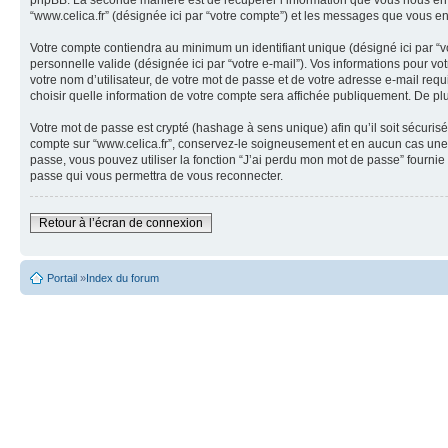
phpBB. La seconde manière est de récupérer l’information que vous nous envoyez 
“www.celica.fr” (désignée ici par “votre compte”) et les messages que vous en
Votre compte contiendra au minimum un identifiant unique (désigné ici par “vo
personnelle valide (désignée ici par “votre e-mail”). Vos informations pour v
votre nom d’utilisateur, de votre mot de passe et de votre adresse e-mail requi
choisir quelle information de votre compte sera affichée publiquement. De plu
Votre mot de passe est crypté (hashage à sens unique) afin qu’il soit sécuris
compte sur “www.celica.fr”, conservez-le soigneusement et en aucun cas une 
passe, vous pouvez utiliser la fonction “J’ai perdu mon mot de passe” fournie
passe qui vous permettra de vous reconnecter.
Retour à l’écran de connexion
Portail
»
Index du forum