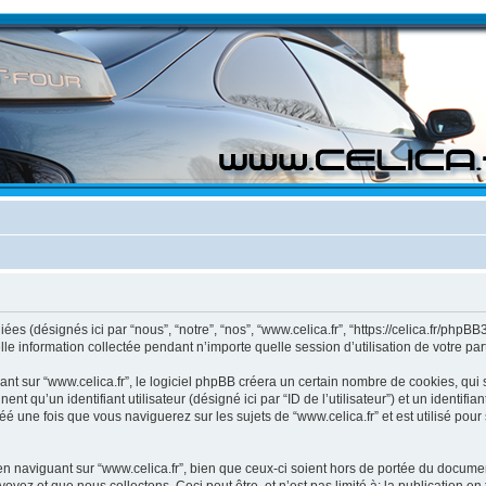
es (désignés ici par “nous”, “notre”, “nos”, “www.celica.fr”, “https://celica.fr/phpBB3”
information collectée pendant n’importe quelle session d’utilisation de votre part 
 sur “www.celica.fr”, le logiciel phpBB créera un certain nombre de cookies, qui so
 qu’un identifiant utilisateur (désigné ici par “ID de l’utilisateur”) et un identifian
une fois que vous naviguerez sur les sujets de “www.celica.fr” et est utilisé pour 
naviguant sur “www.celica.fr”, bien que ceux-ci soient hors de portée du document