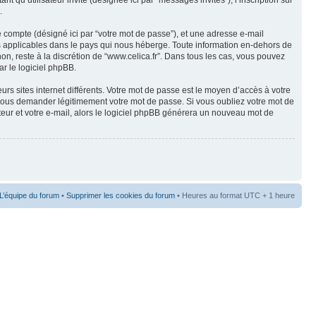
 qu’utilisateur invité (désignée ici par “messages invités”), l’inscription sur
.
e compte (désigné ici par “votre mot de passe”), et une adresse e-mail
ées applicables dans le pays qui nous héberge. Toute information en-dehors de
non, reste à la discrétion de “www.celica.fr”. Dans tous les cas, vous pouvez
ar le logiciel phpBB.
rs sites internet différents. Votre mot de passe est le moyen d’accès à votre
 vous demander légitimement votre mot de passe. Si vous oubliez votre mot de
teur et votre e-mail, alors le logiciel phpBB générera un nouveau mot de
L’équipe du forum
•
Supprimer les cookies du forum
• Heures au format UTC + 1 heure