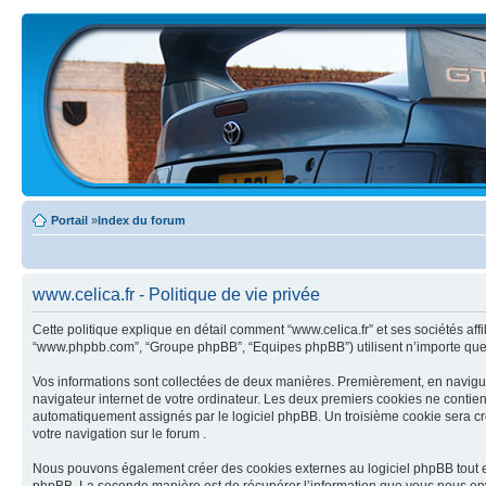
Portail
»
Index du forum
www.celica.fr - Politique de vie privée
Cette politique explique en détail comment “www.celica.fr” et ses sociétés affilié
“www.phpbb.com”, “Groupe phpBB”, “Equipes phpBB”) utilisent n’importe quelle 
Vos informations sont collectées de deux manières. Premièrement, en naviguant
navigateur internet de votre ordinateur. Les deux premiers cookies ne contiennent
automatiquement assignés par le logiciel phpBB. Un troisième cookie sera créé 
votre navigation sur le forum .
Nous pouvons également créer des cookies externes au logiciel phpBB tout en 