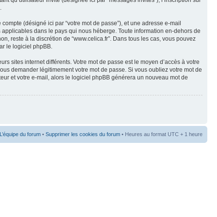
 qu’utilisateur invité (désignée ici par “messages invités”), l’inscription sur
.
e compte (désigné ici par “votre mot de passe”), et une adresse e-mail
ées applicables dans le pays qui nous héberge. Toute information en-dehors de
non, reste à la discrétion de “www.celica.fr”. Dans tous les cas, vous pouvez
ar le logiciel phpBB.
rs sites internet différents. Votre mot de passe est le moyen d’accès à votre
 vous demander légitimement votre mot de passe. Si vous oubliez votre mot de
teur et votre e-mail, alors le logiciel phpBB générera un nouveau mot de
L’équipe du forum
•
Supprimer les cookies du forum
• Heures au format UTC + 1 heure