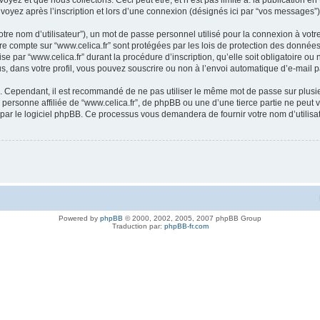
et que nous collectons. Ceci peut être, et n’est pas limité à: la publication en tant
voyez après l’inscription et lors d’une connexion (désignés ici par “vos messages”)
tre nom d’utilisateur”), un mot de passe personnel utilisé pour la connexion à votr
otre compte sur “www.celica.fr” sont protégées par les lois de protection des donn
se par “www.celica.fr” durant la procédure d’inscription, qu’elle soit obligatoire ou 
s, dans votre profil, vous pouvez souscrire ou non à l’envoi automatique d’e-mail p
é. Cependant, il est recommandé de ne pas utiliser le même mot de passe sur plusieu
personne affiliée de “www.celica.fr”, de phpBB ou une d’une tierce partie ne peut
 par le logiciel phpBB. Ce processus vous demandera de fournir votre nom d’utilisa
Powered by
phpBB
© 2000, 2002, 2005, 2007 phpBB Group
Traduction par:
phpBB-fr.com