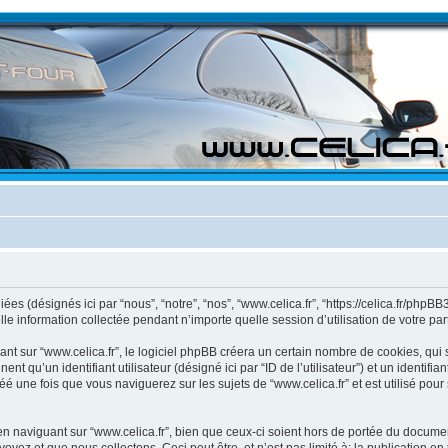
es (désignés ici par “nous”, “notre”, “nos”, “www.celica.fr”, “https://celica.fr/phpBB3”
information collectée pendant n’importe quelle session d’utilisation de votre part 
 sur “www.celica.fr”, le logiciel phpBB créera un certain nombre de cookies, qui so
 qu’un identifiant utilisateur (désigné ici par “ID de l’utilisateur”) et un identifian
une fois que vous naviguerez sur les sujets de “www.celica.fr” et est utilisé pour 
naviguant sur “www.celica.fr”, bien que ceux-ci soient hors de portée du document