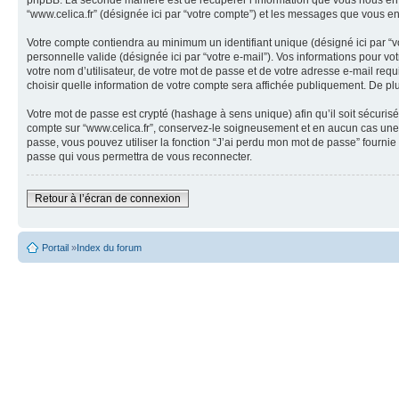
phpBB. La seconde manière est de récupérer l’information que vous nous envoyez 
“www.celica.fr” (désignée ici par “votre compte”) et les messages que vous en
Votre compte contiendra au minimum un identifiant unique (désigné ici par “vo
personnelle valide (désignée ici par “votre e-mail”). Vos informations pour v
votre nom d’utilisateur, de votre mot de passe et de votre adresse e-mail requi
choisir quelle information de votre compte sera affichée publiquement. De plu
Votre mot de passe est crypté (hashage à sens unique) afin qu’il soit sécuris
compte sur “www.celica.fr”, conservez-le soigneusement et en aucun cas une 
passe, vous pouvez utiliser la fonction “J’ai perdu mon mot de passe” fournie
passe qui vous permettra de vous reconnecter.
Retour à l’écran de connexion
Portail
»
Index du forum