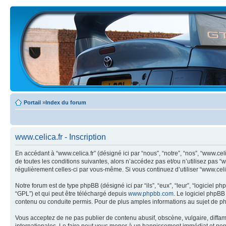
Portail
»
Index du forum
www.celica.fr - Inscription
En accédant à “www.celica.fr” (désigné ici par “nous”, “notre”, “nos”, “www.ce
de toutes les conditions suivantes, alors n’accédez pas et/ou n’utilisez pas “
régulièrement celles-ci par vous-même. Si vous continuez d’utiliser “www.cel
Notre forum est de type phpBB (désigné ici par “ils”, “eux”, “leur”, “logiciel
“GPL”) et qui peut être téléchargé depuis
www.phpbb.com
. Le logiciel phpB
contenu ou conduite permis. Pour de plus amples informations au sujet de p
Vous acceptez de ne pas publier de contenu abusif, obscène, vulgaire, diffama