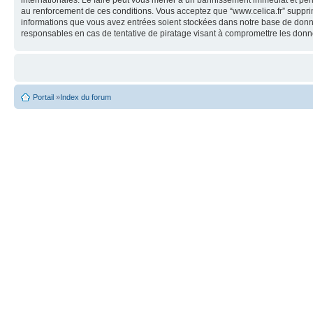
internationales. Le faire peut vous mener à un bannissement immédiat et perm
au renforcement de ces conditions. Vous acceptez que “www.celica.fr” supprime
informations que vous avez entrées soient stockées dans notre base de donné
responsables en cas de tentative de piratage visant à compromettre les donn
Portail
»
Index du forum