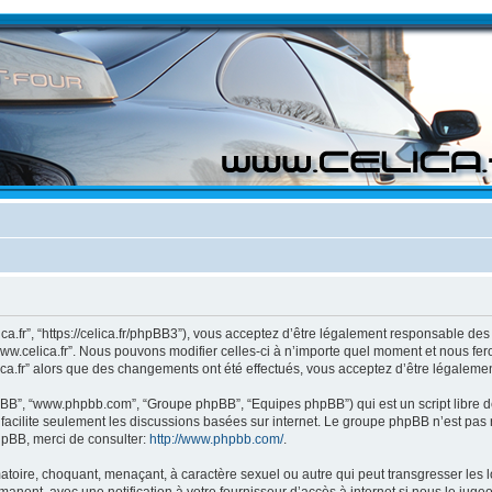
lica.fr”, “https://celica.fr/phpBB3”), vous acceptez d’être légalement responsable 
www.celica.fr”. Nous pouvons modifier celles-ci à n’importe quel moment et nous fero
ica.fr” alors que des changements ont été effectués, vous acceptez d’être légaleme
 phpBB”, “www.phpbb.com”, “Groupe phpBB”, “Equipes phpBB”) qui est un script libre d
B facilite seulement les discussions basées sur internet. Le groupe phpBB n’est 
hpBB, merci de consulter:
http://www.phpbb.com/
.
toire, choquant, menaçant, à caractère sexuel ou autre qui peut transgresser les lo