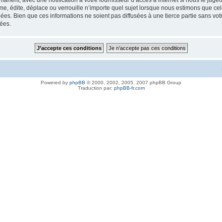
anent, avec une notification à votre fournisseur d’accès à internet si nous le jug
, édite, déplace ou verrouille n’importe quel sujet lorsque nous estimons que cela 
es. Bien que ces informations ne soient pas diffusées à une tierce partie sans vot
ées.
Powered by
phpBB
© 2000, 2002, 2005, 2007 phpBB Group
Traduction par:
phpBB-fr.com