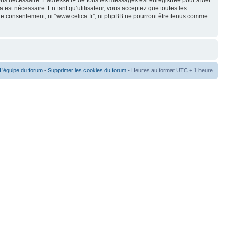
eons nécessaire. L’adresse IP de tous les messages est enregistrée pour aider
est nécessaire. En tant qu’utilisateur, vous acceptez que toutes les
re consentement, ni “www.celica.fr”, ni phpBB ne pourront être tenus comme
L’équipe du forum
•
Supprimer les cookies du forum
• Heures au format UTC + 1 heure