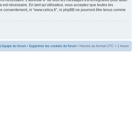
eons nécessaire. L’adresse IP de tous les messages est enregistrée pour aider
est nécessaire. En tant qu’utilisateur, vous acceptez que toutes les
re consentement, ni “www.celica.fr”, ni phpBB ne pourront être tenus comme
L’équipe du forum
•
Supprimer les cookies du forum
• Heures au format UTC + 1 heure