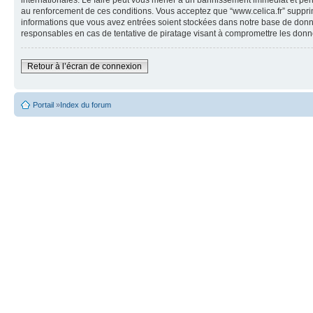
internationales. Le faire peut vous mener à un bannissement immédiat et perm
au renforcement de ces conditions. Vous acceptez que “www.celica.fr” supprime
informations que vous avez entrées soient stockées dans notre base de donné
responsables en cas de tentative de piratage visant à compromettre les donn
Retour à l’écran de connexion
Portail
»
Index du forum