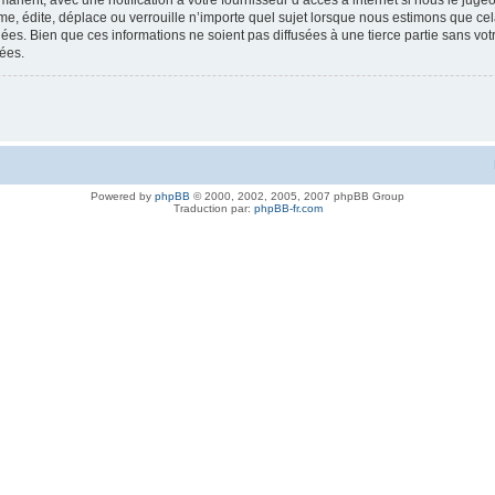
anent, avec une notification à votre fournisseur d’accès à internet si nous le jug
, édite, déplace ou verrouille n’importe quel sujet lorsque nous estimons que cela 
es. Bien que ces informations ne soient pas diffusées à une tierce partie sans vot
ées.
Powered by
phpBB
© 2000, 2002, 2005, 2007 phpBB Group
Traduction par:
phpBB-fr.com