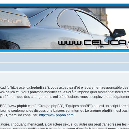
lica.fr”, “https://celica.fr/phpBB3”), vous acceptez d’être légalement responsable 
www.celica.fr”. Nous pouvons modifier celles-ci à n’importe quel moment et nous fero
ica.fr” alors que des changements ont été effectués, vous acceptez d’être légaleme
 phpBB”, “www.phpbb.com”, “Groupe phpBB”, “Equipes phpBB”) qui est un script libre d
B facilite seulement les discussions basées sur internet. Le groupe phpBB n’est 
hpBB, merci de consulter:
http://www.phpbb.com/
.
toire, choquant, menaçant, à caractère sexuel ou autre qui peut transgresser les lo