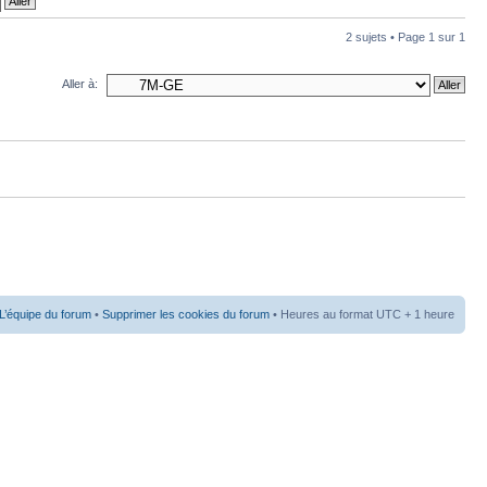
2 sujets • Page
1
sur
1
Aller à:
L’équipe du forum
•
Supprimer les cookies du forum
• Heures au format UTC + 1 heure