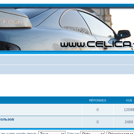
RÉPONSES
VUS
0
1209
пользов
0
2489
r les sujets postés depuis:
Trier par