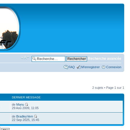
Recherche avancée
FAQ
M’enregistrer
Connexion
2 sujets • Page
1
sur
1
DERNIER MESSAGE
de
Manu
8
29 Aoû 2009, 11:05
de
BradleyVem
22 Sep 2025, 15:45