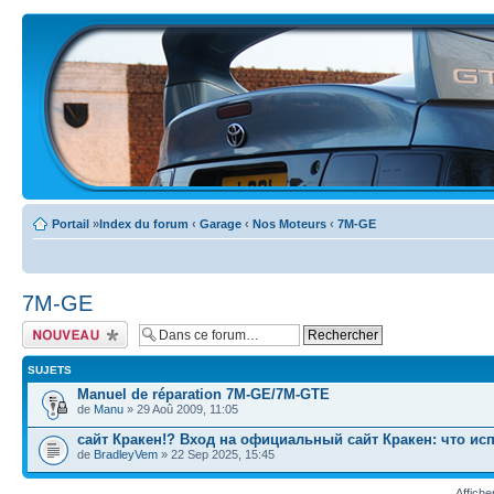
Portail
»
Index du forum
‹
Garage
‹
Nos Moteurs
‹
7M-GE
7M-GE
Ecrire un nouveau
sujet
SUJETS
Manuel de réparation 7M-GE/7M-GTE
de
Manu
» 29 Aoû 2009, 11:05
сайт Кракен!? Вход на официальный сайт Кракен: что ис
de
BradleyVem
» 22 Sep 2025, 15:45
Affiche