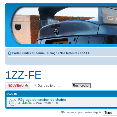
Portail
»
Index du forum
‹
Garage
‹
Nos Moteurs
‹
1ZZ-FE
1ZZ-FE
Ecrire un nouveau
sujet
SUJETS
Réglage de tension de chaine
de
AïGoRr
» 13 Avr 2010, 13:03
Afficher les sujets postés depuis: