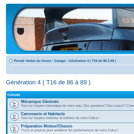
Portail
»
Index du forum
‹
Garage
‹
Génération 4 ( T16 de 86 à 89 )
Génération 4 ( T16 de 86 à 89 )
FORUMS
Mécanique Générale
Tout sur l'aspect mécanique de votre auto. Des questions? Des soucis? C'est i
Carrosserie et Habitacle
Tout sur l'aspect extérieur et intérieur de votre Celica !
Préparation Moteur/Chassis
Trucs et astuces pour améliorer les performances de votre Celica !