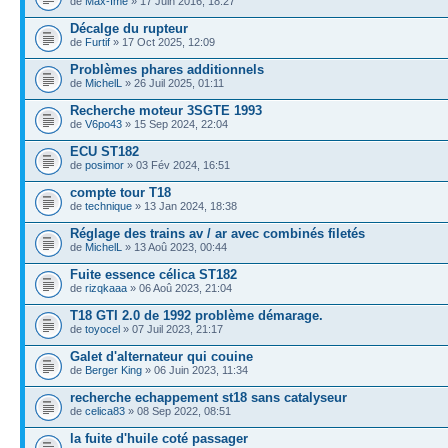
de
Max-Ime
» 17 Juin 2016, 18:27
Décalge du rupteur
de
Furtif
» 17 Oct 2025, 12:09
Problèmes phares additionnels
de
MichelL
» 26 Juil 2025, 01:11
Recherche moteur 3SGTE 1993
de
V6po43
» 15 Sep 2024, 22:04
ECU ST182
de
posimor
» 03 Fév 2024, 16:51
compte tour T18
de
technique
» 13 Jan 2024, 18:38
Réglage des trains av / ar avec combinés filetés
de
MichelL
» 13 Aoû 2023, 00:44
Fuite essence célica ST182
de
rizqkaaa
» 06 Aoû 2023, 21:04
T18 GTI 2.0 de 1992 problème démarage.
de
toyocel
» 07 Juil 2023, 21:17
Galet d'alternateur qui couine
de
Berger King
» 06 Juin 2023, 11:34
recherche echappement st18 sans catalyseur
de
celica83
» 08 Sep 2022, 08:51
la fuite d'huile coté passager