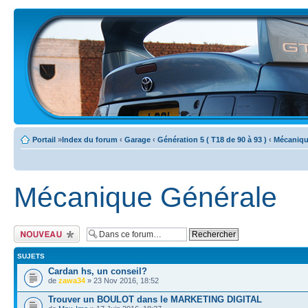
Portail
»
Index du forum
‹
Garage
‹
Génération 5 ( T18 de 90 à 93 )
‹
Mécaniqu
Mécanique Générale
Ecrire un nouveau
sujet
SUJETS
Cardan hs, un conseil?
de
zawa34
» 23 Nov 2016, 18:52
Trouver un BOULOT dans le MARKETING DIGITAL