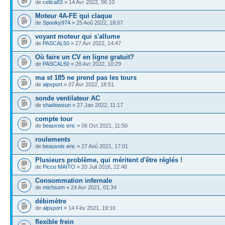
de
celica83
» 14 Avr 2022, 06:10
Moteur 4A-FE qui claque
de
Spooky974
» 25 Aoû 2022, 18:07
voyant moteur qui s'allume
de
PASCAL50
» 27 Avr 2022, 14:47
Où faire un CV en ligne gratuit?
de
PASCAL50
» 28 Avr 2022, 10:29
ma st 185 ne prend pas les tours
de
alpsport
» 07 Avr 2022, 18:51
sonde ventilateur AC
de
shadowsun
» 27 Jan 2022, 11:17
compte tour
de
beauvois eric
» 06 Oct 2021, 11:50
roulements
de
beauvois eric
» 27 Aoû 2021, 17:01
Plusieurs problème, qui méritent d'être réglés !
de
Picco MAITO
» 20 Juil 2016, 22:48
Consommation infernale
de
michsom
» 24 Avr 2021, 01:34
débimètre
de
alpsport
» 14 Fév 2021, 19:10
flexible frein