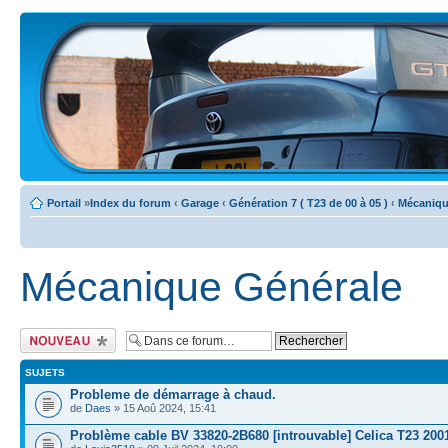
Portail
»
Index du forum
‹
Garage
‹
Génération 7 ( T23 de 00 à 05 )
‹
Mécaniqu
Mécanique Générale
Ecrire un nouveau
sujet
SUJETS
Probleme de démarrage à chaud.
de
Daes
» 15 Aoû 2024, 15:41
Problème cable BV 33820-2B680 [introuvable] Celica T23 200