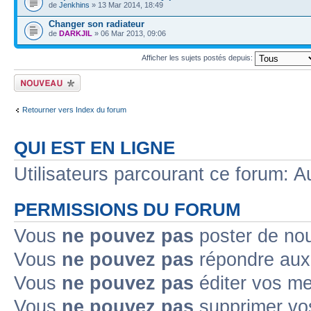
de
Jenkhins
» 13 Mar 2014, 18:49
Changer son radiateur
de
DARKJIL
» 06 Mar 2013, 09:06
Afficher les sujets postés depuis:
Ecrire un nouveau
sujet
Retourner vers Index du forum
QUI EST EN LIGNE
Utilisateurs parcourant ce forum: Au
PERMISSIONS DU FORUM
Vous
ne pouvez pas
poster de no
Vous
ne pouvez pas
répondre aux
Vous
ne pouvez pas
éditer vos m
Vous
ne pouvez pas
supprimer v