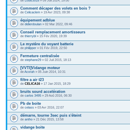
de
Louis3518
» 09 Juil 2024, 19:00
Comment décaper des volets en bois ?
de
Celicaclem
» 19 Avr 2023, 09:38
équipement adblue
de
didierdoulan
» 02 Mar 2022, 09:46
Conseil remplacement amortisseurs
de
thierrybl
» 15 Fév 2020, 19:39
Le mystère du voyant batterie
de
philipper
» 01 Fév 2019, 22:50
Fermeture centralisée
de
stephane29
» 02 Juil 2015, 18:13
[VVTI]Vidange moteur
de
Acorah
» 05 Juin 2014, 10:31
filtre a air t23
de
CELICA16
» 17 Jan 2015, 18:29
bruits sourd accelération
de
carlos 3495
» 29 Aoû 2016, 06:30
Pb de boite
de
celass
» 03 Avr 2016, 22:07
démarre, tourne 3sec puis s'éteint
de
antho
» 21 Déc 2015, 13:58
vidange boite