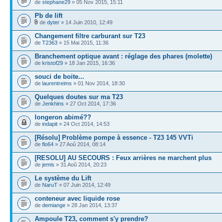
de
stephane29
» 05 Nov 2015, 15:11
Pb de lift
de
dyter
» 14 Juin 2010, 12:49
Changement filtre carburant sur T23
de
T2363
» 15 Mai 2015, 11:36
Branchement optique avant : réglage des phares (molette)
de
kristof29
» 18 Jan 2015, 16:36
souci de boite...
de
laurentreims
» 01 Nov 2014, 18:30
Quelques doutes sur ma T23
de
Jenkhins
» 27 Oct 2014, 17:36
longeron abimé??
de
indapit
» 24 Oct 2014, 14:53
[Résolu] Problème pompe à essence - T23 145 VVTi
de
flo64
» 27 Aoû 2014, 08:14
[RESOLU] AU SECOURS : Feux arrières ne marchent plus
de
jemis
» 31 Aoû 2014, 20:23
Le système du Lift
de
NaruT
» 07 Juin 2014, 12:49
conteneur avec liquide rose
de
demiange
» 28 Jan 2014, 13:37
Ampoule T23, comment s'y prendre?