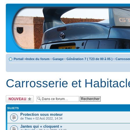
Portail
»
Index du forum
‹
Garage
‹
Génération 7 ( T23 de 00 à 05 )
‹
Carrosser
Carrosserie et Habitacl
Ecrire un nouveau
sujet
SUJETS
Protection sous moteur
de
Theo
» 02 Aoû 2022, 14:34
Jantes qui « cloquent »