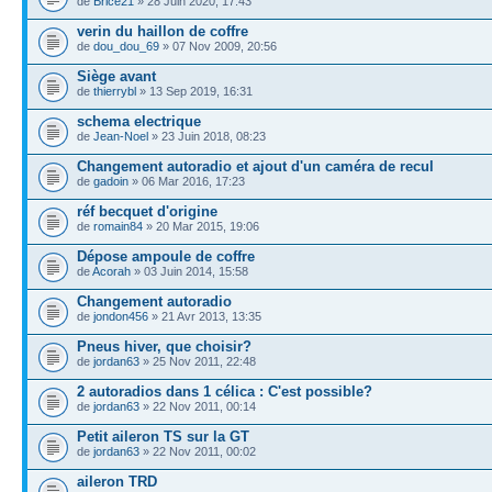
de
Brice21
» 28 Juin 2020, 17:43
verin du haillon de coffre
de
dou_dou_69
» 07 Nov 2009, 20:56
Siège avant
de
thierrybl
» 13 Sep 2019, 16:31
schema electrique
de
Jean-Noel
» 23 Juin 2018, 08:23
Changement autoradio et ajout d'un caméra de recul
de
gadoin
» 06 Mar 2016, 17:23
réf becquet d'origine
de
romain84
» 20 Mar 2015, 19:06
Dépose ampoule de coffre
de
Acorah
» 03 Juin 2014, 15:58
Changement autoradio
de
jondon456
» 21 Avr 2013, 13:35
Pneus hiver, que choisir?
de
jordan63
» 25 Nov 2011, 22:48
2 autoradios dans 1 célica : C'est possible?
de
jordan63
» 22 Nov 2011, 00:14
Petit aileron TS sur la GT
de
jordan63
» 22 Nov 2011, 00:02
aileron TRD