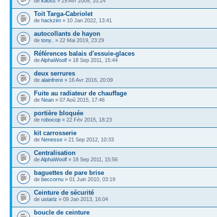
de
kaoss
» 29 Avr 2009, 10:24
Toit Targa-Cabriolet
de
hackzim
» 10 Jan 2022, 13:41
autocollants de hayon
de
tony..
» 22 Mai 2019, 23:29
Références balais d'essuie-glaces
de
AlphaWoolf
» 18 Sep 2011, 15:44
deux serrures
de
alainfrere
» 16 Avr 2016, 20:09
Fuite au radiateur de chauffage
de
Nean
» 07 Aoû 2015, 17:46
portière bloquée
de
robocop
» 22 Fév 2015, 18:23
kit carrosserie
de
Nenesse
» 21 Sep 2012, 10:33
Centralisation
de
AlphaWoolf
» 18 Sep 2011, 15:56
baguettes de pare brise
de
beccornu
» 01 Juin 2010, 03:19
Ceinture de sécurité
de
ustariz
» 09 Jan 2013, 16:04
boucle de ceinture