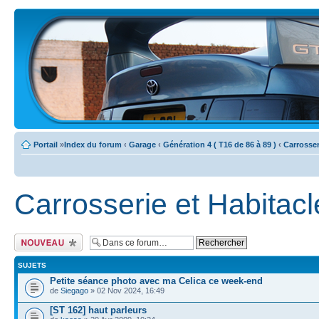
Portail
»
Index du forum
‹
Garage
‹
Génération 4 ( T16 de 86 à 89 )
‹
Carrosser
Carrosserie et Habitacl
Ecrire un nouveau
sujet
SUJETS
Petite séance photo avec ma Celica ce week-end
de
Siegago
» 02 Nov 2024, 16:49
[ST 162] haut parleurs