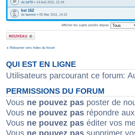
de
tof78
» 14 Aoû 2011, 21:34
kst 162
de
laurent
» 05 Mar 2011, 14:15
Afficher les sujets postés depuis:
Ecrire un nouveau
sujet
Retourner vers Index du forum
QUI EST EN LIGNE
Utilisateurs parcourant ce forum: Au
PERMISSIONS DU FORUM
Vous
ne pouvez pas
poster de no
Vous
ne pouvez pas
répondre aux
Vous
ne pouvez pas
éditer vos m
Vous
ne pouvez pas
supprimer v