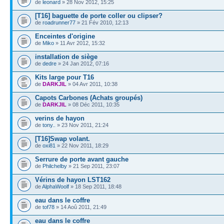
de
leonard
» 28 Nov 2012, 15:25
[T16] baguette de porte coller ou clipser?
de
roadrunner77
» 21 Fév 2010, 12:13
Enceintes d'origine
de
Miko
» 11 Avr 2012, 15:32
installation de siège
de
dedre
» 24 Jan 2012, 07:16
Kits large pour T16
de
DARKJIL
» 04 Avr 2011, 10:38
Capots Carbones (Achats groupés)
de
DARKJIL
» 08 Déc 2011, 10:35
verins de hayon
de
tony..
» 23 Nov 2011, 21:24
[T16]Swap volant.
de
oxi81
» 22 Nov 2011, 18:29
Serrure de porte avant gauche
de
Philchelby
» 21 Sep 2011, 23:07
Vérins de hayon LST162
de
AlphaWoolf
» 18 Sep 2011, 18:48
eau dans le coffre
de
tof78
» 14 Aoû 2011, 21:49
eau dans le coffre