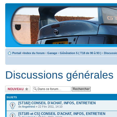
Portail
»
Index du forum
‹
Garage
‹
Génération 5 ( T18 de 90 à 93 )
‹
Discussi
Discussions générales
Ecrire un nouveau
sujet
SUJETS
[ST182] CONSEIL D'ACHAT, INFOS, ENTRETIEN
de
Angelmind
» 22 Fév 2011, 14:10
[ST185 et CS] CONSEIL D'ACHAT, INFOS, ENTRETIEN