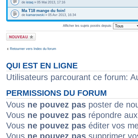
de
istaq
» 05 Mai 2013, 17:16
Ma T18 mange du foin!
de
kamarowski
» 05 Avr 2013, 16:34
Afficher les sujets postés depuis:
Ecrire un nouveau
sujet
Retourner vers Index du forum
QUI EST EN LIGNE
Utilisateurs parcourant ce forum: Au
PERMISSIONS DU FORUM
Vous
ne pouvez pas
poster de no
Vous
ne pouvez pas
répondre aux
Vous
ne pouvez pas
éditer vos m
Vous
ne pouvez pas
supprimer v