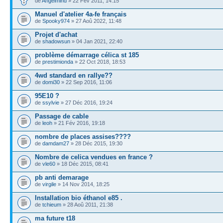
de
Angelmind
» 22 Fév 2011, 14:15
Manuel d'atelier 4a-fe français
de
Spooky974
» 27 Aoû 2022, 11:48
Projet d'achat
de
shadowsun
» 04 Jan 2021, 22:40
problème démarrage célica st 185
de
prestimionda
» 22 Oct 2018, 18:53
4wd standard en rallye??
de
domi30
» 22 Sep 2016, 11:06
95E10 ?
de
ssylvie
» 27 Déc 2016, 19:24
Passage de cable
de
leoh
» 21 Fév 2016, 19:18
nombre de places assises????
de
damdam27
» 28 Déc 2015, 19:30
Nombre de celica vendues en france ?
de
vle60
» 18 Déc 2015, 08:41
pb anti demarage
de
virgile
» 14 Nov 2014, 18:25
Installation bio éthanol e85 .
de
tchieum
» 28 Aoû 2011, 21:38
ma future t18