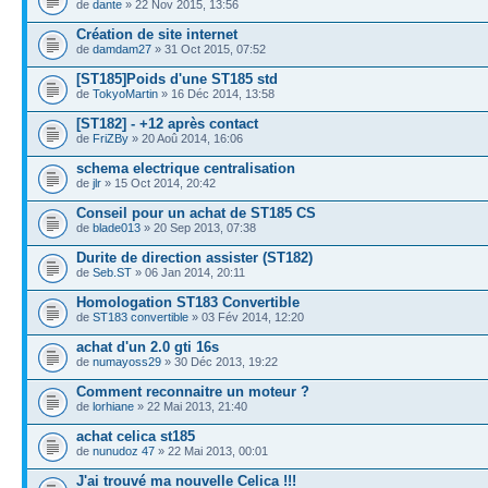
de
dante
» 22 Nov 2015, 13:56
Création de site internet
de
damdam27
» 31 Oct 2015, 07:52
[ST185]Poids d'une ST185 std
de
TokyoMartin
» 16 Déc 2014, 13:58
[ST182] - +12 après contact
de
FriZBy
» 20 Aoû 2014, 16:06
schema electrique centralisation
de
jlr
» 15 Oct 2014, 20:42
Conseil pour un achat de ST185 CS
de
blade013
» 20 Sep 2013, 07:38
Durite de direction assister (ST182)
de
Seb.ST
» 06 Jan 2014, 20:11
Homologation ST183 Convertible
de
ST183 convertible
» 03 Fév 2014, 12:20
achat d'un 2.0 gti 16s
de
numayoss29
» 30 Déc 2013, 19:22
Comment reconnaitre un moteur ?
de
lorhiane
» 22 Mai 2013, 21:40
achat celica st185
de
nunudoz 47
» 22 Mai 2013, 00:01
J'ai trouvé ma nouvelle Celica !!!