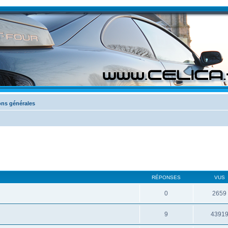
ons générales
RÉPONSES
VUS
0
2659
9
4391