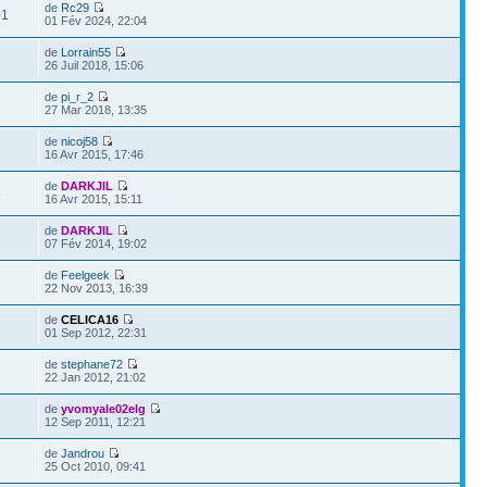
de
Rc29
01
01 Fév 2024, 22:04
de
Lorrain55
26 Juil 2018, 15:06
de
pi_r_2
27 Mar 2018, 13:35
de
nicoj58
16 Avr 2015, 17:46
de
DARKJIL
5
16 Avr 2015, 15:11
de
DARKJIL
07 Fév 2014, 19:02
de
Feelgeek
5
22 Nov 2013, 16:39
de
CELICA16
01 Sep 2012, 22:31
de
stephane72
22 Jan 2012, 21:02
de
yvomyale02elg
12 Sep 2011, 12:21
de
Jandrou
6
25 Oct 2010, 09:41