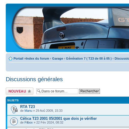
Portail
»
Index du forum
‹
Garage
‹
Génération 7 ( T23 de 00 à 05 )
‹
Discussi
Discussions générales
Ecrire un nouveau
sujet
SUJETS
RTA T23
de
Manu
» 29 Aoû 2009, 15:33
Célica T23 2001 05/2001 que dois je vérifier
de
Filbox
» 22 Fév 2024, 08:32