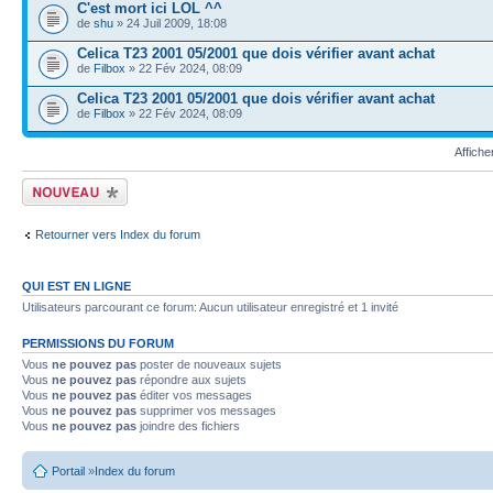
C'est mort ici LOL ^^
de
shu
» 24 Juil 2009, 18:08
Celica T23 2001 05/2001 que dois vérifier avant achat
de
Filbox
» 22 Fév 2024, 08:09
Celica T23 2001 05/2001 que dois vérifier avant achat
de
Filbox
» 22 Fév 2024, 08:09
Affiche
Ecrire un nouveau
sujet
Retourner vers Index du forum
QUI EST EN LIGNE
Utilisateurs parcourant ce forum: Aucun utilisateur enregistré et 1 invité
PERMISSIONS DU FORUM
Vous
ne pouvez pas
poster de nouveaux sujets
Vous
ne pouvez pas
répondre aux sujets
Vous
ne pouvez pas
éditer vos messages
Vous
ne pouvez pas
supprimer vos messages
Vous
ne pouvez pas
joindre des fichiers
Portail
»
Index du forum