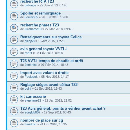
recherche RTA T23
de
ptitloups
» 22 Juin 2013, 07:48
Spoiler et remorquage
de
Lorrain55
» 26 Juil 2018, 15:06
recherche phares T23
de
Grahame10
» 27 Mar 2018, 09:46
Renseignements sur toyota Celica
de
nicoj58
» 15 Avr 2015, 17:29
avis general toyota VVTL-I
de
rar91
» 08 Fév 2014, 09:05
T23 VVT-i temps de chauffe et arrêt
de
Jenkhins
» 07 Fév 2014, 18:43
Import avec volant à droite
de
Feelgeek
» 05 Nov 2013, 14:17
Réglage sièges avant célica T23
de
ouini
» 01 Sep 2012, 19:43
kit carrosserie
de
stephane72
» 22 Jan 2012, 21:02
T23 Avis général, points a vérifier avant achat ?
de
zorglub007
» 12 Sep 2011, 08:43
nombre de place sur cg
de
Jandrou
» 24 Oct 2010, 18:35