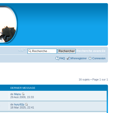
Recherche avancée
FAQ
M’enregistrer
Connexion
16 sujets • Page
1
sur
1
DERNIER MESSAGE
de
Manu
29 Aoû 2009, 15:33
de
hury92p
9
18 Mar 2025, 22:41