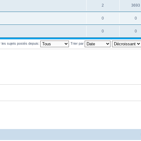
2
3693
0
0
0
0
r les sujets postés depuis:
Trier par