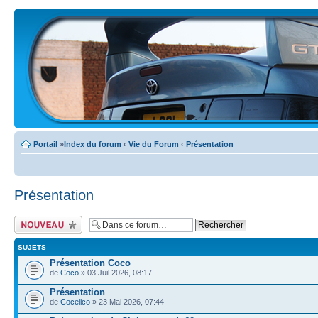
Portail
»
Index du forum
‹
Vie du Forum
‹
Présentation
Présentation
Ecrire un nouveau
sujet
SUJETS
Présentation Coco
de
Coco
» 03 Juil 2026, 08:17
Présentation
de
Cocelico
» 23 Mai 2026, 07:44