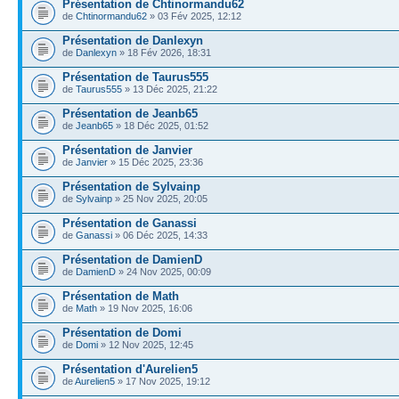
Présentation de Chtinormandu62
de
Chtinormandu62
» 03 Fév 2025, 12:12
Présentation de Danlexyn
de
Danlexyn
» 18 Fév 2026, 18:31
Présentation de Taurus555
de
Taurus555
» 13 Déc 2025, 21:22
Présentation de Jeanb65
de
Jeanb65
» 18 Déc 2025, 01:52
Présentation de Janvier
de
Janvier
» 15 Déc 2025, 23:36
Présentation de Sylvainp
de
Sylvainp
» 25 Nov 2025, 20:05
Présentation de Ganassi
de
Ganassi
» 06 Déc 2025, 14:33
Présentation de DamienD
de
DamienD
» 24 Nov 2025, 00:09
Présentation de Math
de
Math
» 19 Nov 2025, 16:06
Présentation de Domi
de
Domi
» 12 Nov 2025, 12:45
Présentation d'Aurelien5
de
Aurelien5
» 17 Nov 2025, 19:12