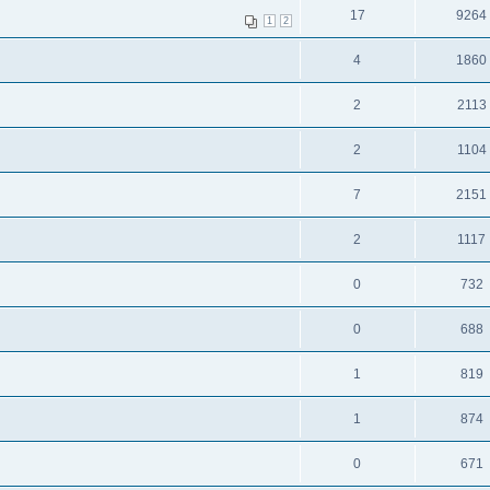
17
9264
1
2
4
1860
2
2113
2
1104
7
2151
2
1117
0
732
0
688
1
819
1
874
0
671