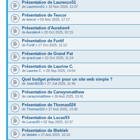
Présentation de Laurenzo51
de
Laurenzo51
» 10 Nov 2025, 11:07
Présentation de Teocor
de
teocor
» 03 Nov 2025, 17:17
Présentation d'Aurelien4
de
Aurelien4
» 20 Oct 2025, 02:15
Présentation de Furtif
de
Furtif
» 17 Oct 2025, 11:12
Présentation de Grand Pat
de
grand pat
» 10 Oct 2025, 11:24
Présentation de Laurine C.
de
Laurine C.
» 29 Sep 2025, 14:04
Quel budget prévoir pour un site web simple ?
de
Jean38100
» 27 Juil 2025, 11:46
Présentation de Carwynmatthew
de
carwynmatthew
» 26 Aoû 2025, 10:41
Présentation de Thomas024
de
Thomas024
» 27 Aoû 2025, 13:36
Présentation de Lucas93
de
Lucas93
» 02 Sep 2025, 10:37
Présentation de Blebleh
de
blebleh
» 27 Aoû 2025, 10:10