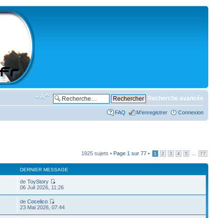
Recherche avancée
FAQ
M’enregistrer
Connexion
1925 sujets •
Page
1
sur
77
•
...
1
2
3
4
5
77
DERNIER MESSAGE
de
ToyStory
06 Juil 2026, 11:26
de
Cocelico
23 Mai 2026, 07:44