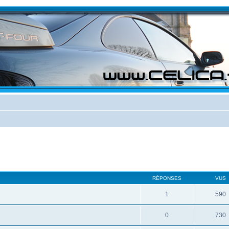
RÉPONSES
VUS
1
590
0
730