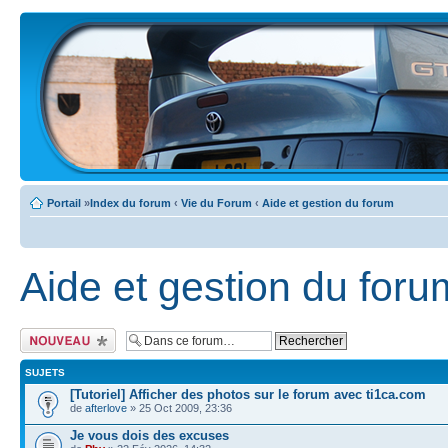
Portail
»
Index du forum
‹
Vie du Forum
‹
Aide et gestion du forum
Aide et gestion du foru
Ecrire un nouveau
sujet
SUJETS
[Tutoriel] Afficher des photos sur le forum avec ti1ca.com
de
afterlove
» 25 Oct 2009, 23:36
Je vous dois des excuses