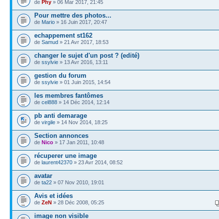
de
Phy
» 06 Mar 2017, 21:45
Pour mettre des photos...
de
Mario
» 16 Juin 2017, 20:47
echappement st162
de
Samud
» 21 Avr 2017, 18:53
changer le sujet d'un post ? (edité)
de
ssylvie
» 13 Avr 2016, 13:11
gestion du forum
de
ssylvie
» 01 Juin 2015, 14:54
les membres fantômes
de
cel888
» 14 Déc 2014, 12:14
pb anti demarage
de
virgile
» 14 Nov 2014, 18:25
Section annonces
de
Nico
» 17 Jan 2011, 10:48
récuperer une image
de
laurent42370
» 23 Avr 2014, 08:52
avatar
de
ta22
» 07 Nov 2010, 19:01
Avis et idées
de
ZeN
» 28 Déc 2008, 05:25
image non visible