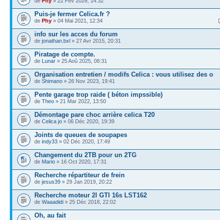
de
Phy
» 22 Fév 2026, 14:32
Puis-je fermer Celica.fr ?
de
Phy
» 04 Mai 2021, 12:34
info sur les acces du forum
de
jonathan.bxl
» 27 Avr 2015, 20:31
Piratage de compte.
de
Lunar
» 25 Aoû 2025, 08:31
Organisation entretien / modifs Celica : vous utilisez des o
de
Shimano
» 26 Nov 2023, 19:41
Pente garage trop raide ( béton impssible)
de
Theo
» 21 Mar 2022, 13:50
Démontage pare choc arrière celica T20
de
Celica jo
» 06 Déc 2020, 19:39
Joints de queues de soupapes
de
indy33
» 02 Déc 2020, 17:49
Changement du 2TB pour un 2TG
de
Mario
» 16 Oct 2020, 17:31
Recherche répartiteur de frein
de
jesus39
» 29 Jan 2019, 20:22
Recherche moteur 2l GTI 16s LST162
de
Waaadidi
» 25 Déc 2018, 22:02
Oh, au fait