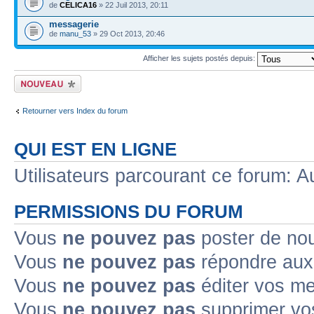
de
CELICA16
» 22 Juil 2013, 20:11
messagerie
de
manu_53
» 29 Oct 2013, 20:46
Afficher les sujets postés depuis:
Ecrire un nouveau
sujet
Retourner vers Index du forum
QUI EST EN LIGNE
Utilisateurs parcourant ce forum: Au
PERMISSIONS DU FORUM
Vous
ne pouvez pas
poster de no
Vous
ne pouvez pas
répondre aux
Vous
ne pouvez pas
éditer vos m
Vous
ne pouvez pas
supprimer v