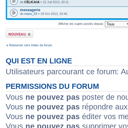
de
CELICA16
» 22 Juil 2013, 20:11
messagerie
de
manu_53
» 29 Oct 2013, 20:46
Afficher les sujets postés depuis:
Ecrire un nouveau
sujet
Retourner vers Index du forum
QUI EST EN LIGNE
Utilisateurs parcourant ce forum: Au
PERMISSIONS DU FORUM
Vous
ne pouvez pas
poster de no
Vous
ne pouvez pas
répondre aux
Vous
ne pouvez pas
éditer vos m
Vous
ne pouvez pas
supprimer v