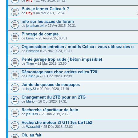
de
Phy
» 22 Fév 2026, 14:32
Puis-je fermer Celica.fr ?
de
Phy
» 04 Mai 2021, 12:34
info sur les acces du forum
de
jonathan.bxl
» 27 Avr 2015, 20:31
Piratage de compte.
de
Lunar
» 25 Aoû 2025, 08:31
Organisation entretien / modifs Celica : vous utilisez des o
de
Shimano
» 26 Nov 2023, 19:41
Pente garage trop raide ( béton impssible)
de
Theo
» 21 Mar 2022, 13:50
Démontage pare choc arrière celica T20
de
Celica jo
» 06 Déc 2020, 19:39
Joints de queues de soupapes
de
indy33
» 02 Déc 2020, 17:49
Changement du 2TB pour un 2TG
de
Mario
» 16 Oct 2020, 17:31
Recherche répartiteur de frein
de
jesus39
» 29 Jan 2019, 20:22
Recherche moteur 2l GTI 16s LST162
de
Waaadidi
» 25 Déc 2018, 22:02
Oh, au fait