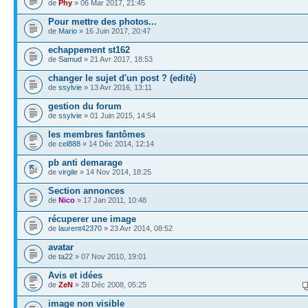
de
Phy
» 06 Mar 2017, 21:45
Pour mettre des photos...
de
Mario
» 16 Juin 2017, 20:47
echappement st162
de
Samud
» 21 Avr 2017, 18:53
changer le sujet d'un post ? (edité)
de
ssylvie
» 13 Avr 2016, 13:11
gestion du forum
de
ssylvie
» 01 Juin 2015, 14:54
les membres fantômes
de
cel888
» 14 Déc 2014, 12:14
pb anti demarage
de
virgile
» 14 Nov 2014, 18:25
Section annonces
de
Nico
» 17 Jan 2011, 10:48
récuperer une image
de
laurent42370
» 23 Avr 2014, 08:52
avatar
de
ta22
» 07 Nov 2010, 19:01
Avis et idées
de
ZeN
» 28 Déc 2008, 05:25
image non visible