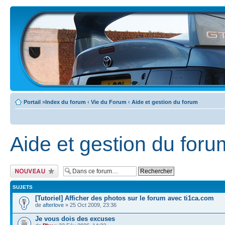
Portail
»
Index du forum
‹
Vie du Forum
‹
Aide et gestion du forum
Aide et gestion du foru
Ecrire un nouveau
sujet
SUJETS
[Tutoriel] Afficher des photos sur le forum avec ti1ca.com
de
afterlove
» 25 Oct 2009, 23:36
Je vous dois des excuses