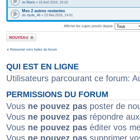
de
Mario
» 15 Aoû 2016, 19:10
Mes 2 autres restantes
de
clyde_46
» 23 Mai 2016, 14:01
Afficher les sujets postés depuis:
Ecrire un nouveau
sujet
Retourner vers Index du forum
QUI EST EN LIGNE
Utilisateurs parcourant ce forum: Au
PERMISSIONS DU FORUM
Vous
ne pouvez pas
poster de no
Vous
ne pouvez pas
répondre aux
Vous
ne pouvez pas
éditer vos m
Vous
ne pouvez pas
supprimer v