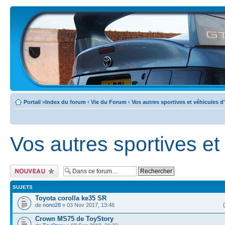
Portail
»
Index du forum
‹
Vie du Forum
‹
Vos autres sportives et véhicules d
Vos autres sportives et
Ecrire un nouveau
sujet
SUJETS
Toyota corolla ke35 SR
de
nono28
» 03 Nov 2017, 13:46
Crown MS75 de ToyStory