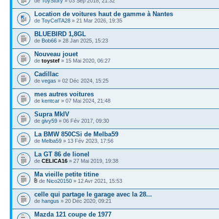
de
ToyStory
» 03 Sep 2018, 21:32
Location de voitures haut de gamme à Nantes
de
ToyCelTA28
» 21 Mar 2026, 19:35
BLUEBIRD 1,8GL
de
Bob66
» 28 Jan 2025, 15:23
Nouveau jouet
de
toystef
» 15 Mai 2020, 06:27
Cadillac
de
vegas
» 02 Déc 2024, 15:25
mes autres voitures
de
kentcar
» 07 Mai 2024, 21:48
Supra MkIV
de
givy59
» 06 Fév 2017, 09:30
La BMW 850CSi de Melba59
de
Melba59
» 13 Fév 2023, 17:56
La GT 86 de lionel
de
CELICA16
» 27 Mai 2019, 19:38
Ma vieille petite titine
de
Nico20150
» 12 Avr 2021, 15:53
celle qui partage le garage avec la 28...
de
hangus
» 20 Déc 2020, 09:21
Mazda 121 coupe de 1977