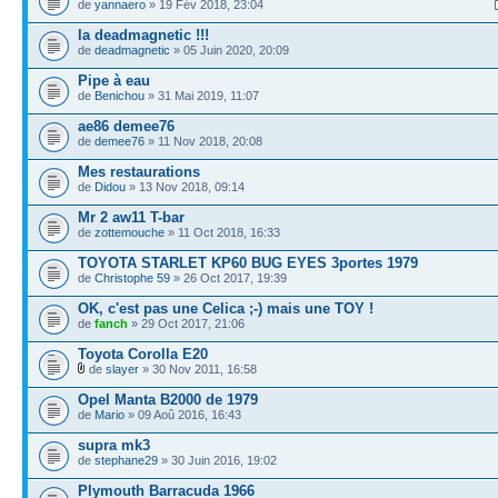
de
yannaero
» 19 Fév 2018, 23:04
la deadmagnetic !!!
de
deadmagnetic
» 05 Juin 2020, 20:09
Pipe à eau
de
Benichou
» 31 Mai 2019, 11:07
ae86 demee76
de
demee76
» 11 Nov 2018, 20:08
Mes restaurations
de
Didou
» 13 Nov 2018, 09:14
Mr 2 aw11 T-bar
de
zottemouche
» 11 Oct 2018, 16:33
TOYOTA STARLET KP60 BUG EYES 3portes 1979
de
Christophe 59
» 26 Oct 2017, 19:39
OK, c'est pas une Celica ;-) mais une TOY !
de
fanch
» 29 Oct 2017, 21:06
Toyota Corolla E20
de
slayer
» 30 Nov 2011, 16:58
Opel Manta B2000 de 1979
de
Mario
» 09 Aoû 2016, 16:43
supra mk3
de
stephane29
» 30 Juin 2016, 19:02
Plymouth Barracuda 1966