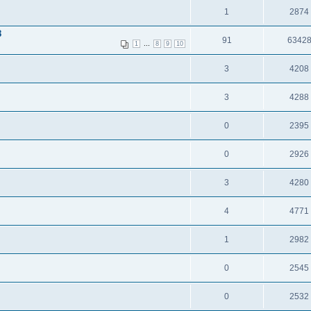
1
2874
8
91
6342
...
1
8
9
10
3
4208
3
4288
0
2395
0
2926
3
4280
4
4771
1
2982
0
2545
0
2532