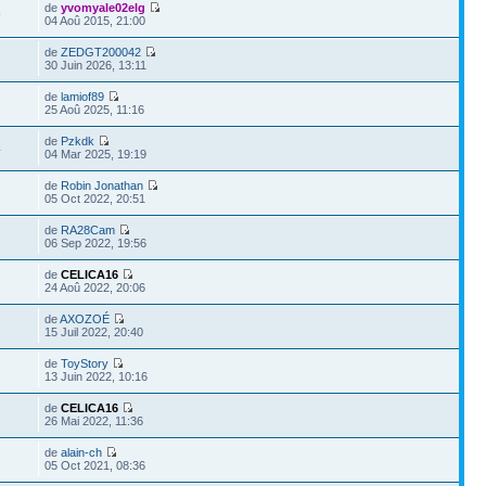
de
yvomyale02elg
9
04 Aoû 2015, 21:00
de
ZEDGT200042
30 Juin 2026, 13:11
de
lamiof89
7
25 Aoû 2025, 11:16
de
Pzkdk
4
04 Mar 2025, 19:19
de
Robin Jonathan
05 Oct 2022, 20:51
de
RA28Cam
06 Sep 2022, 19:56
de
CELICA16
24 Aoû 2022, 20:06
de
AXOZOÉ
15 Juil 2022, 20:40
de
ToyStory
13 Juin 2022, 10:16
de
CELICA16
26 Mai 2022, 11:36
de
alain-ch
05 Oct 2021, 08:36