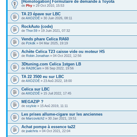
[Homologation] Formulaire de demande à Toyota
de
Phy
» 29 Oct 2010, 15:53
TA 23 épave sur LBC
de
AXOZOÉ
» 30 Juin 2026, 08:11
RockAuto (code)
de
Thor.59
» 19 Juin 2021, 07:32
Vends phare Celica RA60
de
Pzkdk
» 04 Mar 2025, 19:19
Achète Celica T23 caisse vide ou moteur HS
de
Robin Jonathan
» 04 Oct 2022, 12:56
3Dtuning.com Celica 1stgen LB
de
RA28Cam
» 06 Sep 2022, 19:56
TA 22 3500 eu sur LBC
de
AXOZOÉ
» 23 Aoû 2022, 18:00
Celica sur LBC
de
AXOZOÉ
» 15 Juil 2022, 17:45
MEGAZIP ?
de
ssylvie
» 15 Aoû 2019, 11:11
Les prises allume-cigare sur les anciennes
de
Marcovitch2
» 30 Jan 2021, 19:51
Achat pompe à essence ta22
de
joalchris
» 04 Oct 2021, 22:04