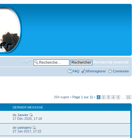
Recherche avancée
FAQ
M’enregistrer
Connexion
254 sujets •
Page
1
sur
11
•
...
1
2
3
4
5
11
DERNIER MESSAGE
de
Janvier
17 Déc 2025, 17:18
de
yannaero
2
27 Jan 2017, 17:22