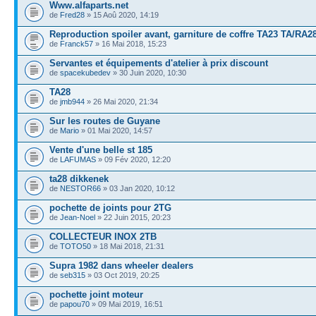
Www.alfaparts.net
de
Fred28
» 15 Aoû 2020, 14:19
Reproduction spoiler avant, garniture de coffre TA23 TA/RA2
de
Franck57
» 16 Mai 2018, 15:23
Servantes et équipements d'atelier à prix discount
de
spacekubedev
» 30 Juin 2020, 10:30
TA28
de
jmb944
» 26 Mai 2020, 21:34
Sur les routes de Guyane
de
Mario
» 01 Mai 2020, 14:57
Vente d'une belle st 185
de
LAFUMAS
» 09 Fév 2020, 12:20
ta28 dikkenek
de
NESTOR66
» 03 Jan 2020, 10:12
pochette de joints pour 2TG
de
Jean-Noel
» 22 Juin 2015, 20:23
COLLECTEUR INOX 2TB
de
TOTO50
» 18 Mai 2018, 21:31
Supra 1982 dans wheeler dealers
de
seb315
» 03 Oct 2019, 20:25
pochette joint moteur
de
papou70
» 09 Mai 2019, 16:51