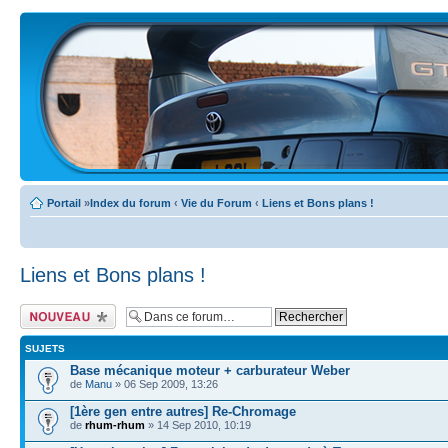
Portail
»
Index du forum
‹
Vie du Forum
‹
Liens et Bons plans !
Liens et Bons plans !
Ecrire un nouveau
sujet
SUJETS
Base mécanique moteur + carburateur Weber
de
Manu
» 06 Sep 2009, 13:26
[1ère gen entre autres] Re-Chromage
de
rhum-rhum
» 14 Sep 2010, 10:19