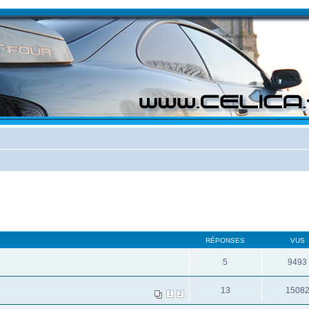
RÉPONSES
VUS
5
9493
13
1508
1
2