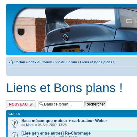
Portail
»
Index du forum
‹
Vie du Forum
‹
Liens et Bons plans !
Liens et Bons plans !
Ecrire un nouveau
sujet
SUJETS
Base mécanique moteur + carburateur Weber
de
Manu
» 06 Sep 2009, 13:26
[1ère gen entre autres] Re-Chromage