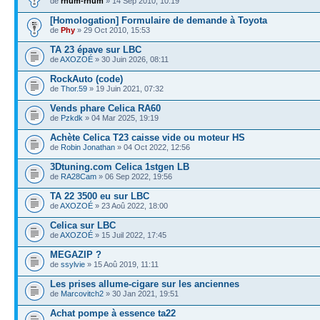
de
rhum-rhum
» 14 Sep 2010, 10:19
[Homologation] Formulaire de demande à Toyota
de
Phy
» 29 Oct 2010, 15:53
TA 23 épave sur LBC
de
AXOZOÉ
» 30 Juin 2026, 08:11
RockAuto (code)
de
Thor.59
» 19 Juin 2021, 07:32
Vends phare Celica RA60
de
Pzkdk
» 04 Mar 2025, 19:19
Achète Celica T23 caisse vide ou moteur HS
de
Robin Jonathan
» 04 Oct 2022, 12:56
3Dtuning.com Celica 1stgen LB
de
RA28Cam
» 06 Sep 2022, 19:56
TA 22 3500 eu sur LBC
de
AXOZOÉ
» 23 Aoû 2022, 18:00
Celica sur LBC
de
AXOZOÉ
» 15 Juil 2022, 17:45
MEGAZIP ?
de
ssylvie
» 15 Aoû 2019, 11:11
Les prises allume-cigare sur les anciennes
de
Marcovitch2
» 30 Jan 2021, 19:51
Achat pompe à essence ta22