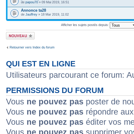
de
papou70
» 09 Mai 2019, 16:51
Annonce ta28
de
Jauffrey
» 18 Mar 2019, 11:02
Afficher les sujets postés depuis:
Ecrire un nouveau
sujet
Retourner vers Index du forum
QUI EST EN LIGNE
Utilisateurs parcourant ce forum: Au
PERMISSIONS DU FORUM
Vous
ne pouvez pas
poster de no
Vous
ne pouvez pas
répondre aux
Vous
ne pouvez pas
éditer vos m
Vous
ne pouvez pas
supprimer v