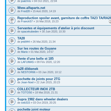
de
joalchris
» 04 Oct 2021, 22:04
Www.alfaparts.net
de
Fred28
» 15 Aoû 2020, 14:19
Reproduction spoiler avant, garniture de coffre TA23 TA/RA2
de
Franck57
» 16 Mai 2018, 15:23
Servantes et équipements d'atelier à prix discount
de
spacekubedev
» 30 Juin 2020, 10:30
TA28
de
jmb944
» 26 Mai 2020, 21:34
Sur les routes de Guyane
de
Mario
» 01 Mai 2020, 14:57
Vente d'une belle st 185
de
LAFUMAS
» 09 Fév 2020, 12:20
ta28 dikkenek
de
NESTOR66
» 03 Jan 2020, 10:12
pochette de joints pour 2TG
de
Jean-Noel
» 22 Juin 2015, 20:23
COLLECTEUR INOX 2TB
de
TOTO50
» 18 Mai 2018, 21:31
Supra 1982 dans wheeler dealers
de
seb315
» 03 Oct 2019, 20:25
pochette joint moteur