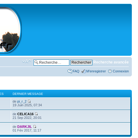
Recherche avancée
FAQ
M’enregistrer
Connexion
ES
DERNIER MESSAGE
de
pi_r_2
19 Juin 2025, 07:34
de
CELICA16
21 Sep 2022, 20:01
de
DARKJIL
01 Fév 2017, 11:17