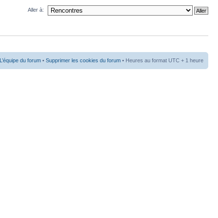
Aller à:
L’équipe du forum
•
Supprimer les cookies du forum
• Heures au format UTC + 1 heure