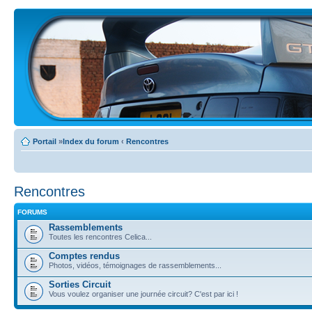
Portail
»
Index du forum
‹
Rencontres
Rencontres
FORUMS
Rassemblements
Toutes les rencontres Celica...
Comptes rendus
Photos, vidéos, témoignages de rassemblements...
Sorties Circuit
Vous voulez organiser une journée circuit? C'est par ici !