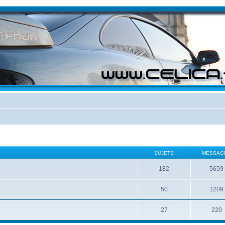
SUJETS
MESSAG
182
5659
50
1209
27
220