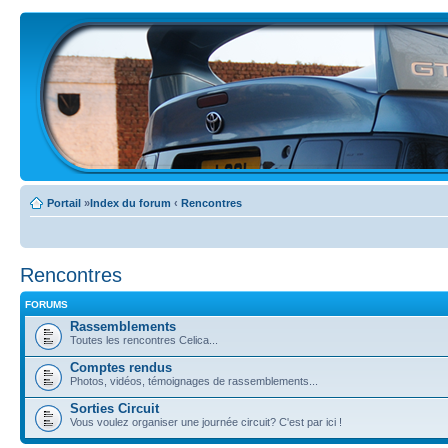
Portail
»
Index du forum
‹
Rencontres
Rencontres
FORUMS
Rassemblements
Toutes les rencontres Celica...
Comptes rendus
Photos, vidéos, témoignages de rassemblements...
Sorties Circuit
Vous voulez organiser une journée circuit? C'est par ici !