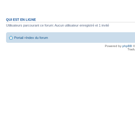
QUI EST EN LIGNE
Utilisateurs parcourant ce forum: Aucun utilisateur enregistré et 1 invité
Portail
»
Index du forum
Powered by
phpBB
©
Tradu