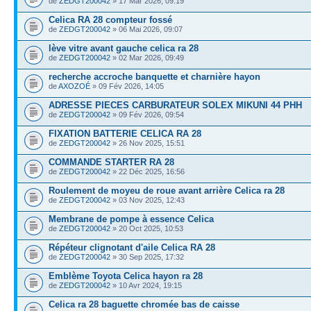
de
ZEDGT200042
» 17 Mar 2026, 09:19
Celica RA 28 compteur fossé
de
ZEDGT200042
» 06 Mai 2026, 09:07
lève vitre avant gauche celica ra 28
de
ZEDGT200042
» 02 Mar 2026, 09:49
recherche accroche banquette et charnière hayon
de
AXOZOÉ
» 09 Fév 2026, 14:05
ADRESSE PIECES CARBURATEUR SOLEX MIKUNI 44 PHH
de
ZEDGT200042
» 09 Fév 2026, 09:54
FIXATION BATTERIE CELICA RA 28
de
ZEDGT200042
» 26 Nov 2025, 15:51
COMMANDE STARTER RA 28
de
ZEDGT200042
» 22 Déc 2025, 16:56
Roulement de moyeu de roue avant arrière Celica ra 28
de
ZEDGT200042
» 03 Nov 2025, 12:43
Membrane de pompe à essence Celica
de
ZEDGT200042
» 20 Oct 2025, 10:53
Répéteur clignotant d'aile Celica RA 28
de
ZEDGT200042
» 30 Sep 2025, 17:32
Emblème Toyota Celica hayon ra 28
de
ZEDGT200042
» 10 Avr 2024, 19:15
Celica ra 28 baguette chromée bas de caisse