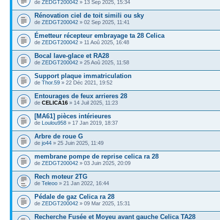
de
ZEDGT200042
» 13 Sep 2025, 15:34
Rénovation ciel de toit simili ou sky
de
ZEDGT200042
» 02 Sep 2025, 11:41
Émetteur récepteur embrayage ta 28 Celica
de
ZEDGT200042
» 11 Aoû 2025, 16:48
Bocal lave-glace et RA28
de
ZEDGT200042
» 25 Aoû 2025, 11:58
Support plaque immatriculation
de
Thor.59
» 22 Déc 2021, 19:52
Entourages de feux arrieres 28
de
CELICA16
» 14 Juil 2025, 11:23
[MA61] pièces intérieures
de
Loulou958
» 17 Jan 2019, 18:37
Arbre de roue G
de
jo44
» 25 Juin 2025, 11:49
membrane pompe de reprise celica ra 28
de
ZEDGT200042
» 03 Juin 2025, 20:09
Rech moteur 2TG
de
Teleoo
» 21 Jan 2022, 16:44
Pédale de gaz Celica ra 28
de
ZEDGT200042
» 09 Mar 2025, 15:31
Recherche Fusée et Moyeu avant gauche Celica TA28