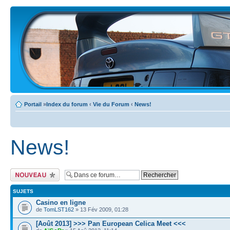
Portail
»
Index du forum
‹
Vie du Forum
‹
News!
News!
Ecrire un nouveau
sujet
SUJETS
Casino en ligne
de
TomLST162
» 13 Fév 2009, 01:28
[Août 2013] >>> Pan European Celica Meet <<<