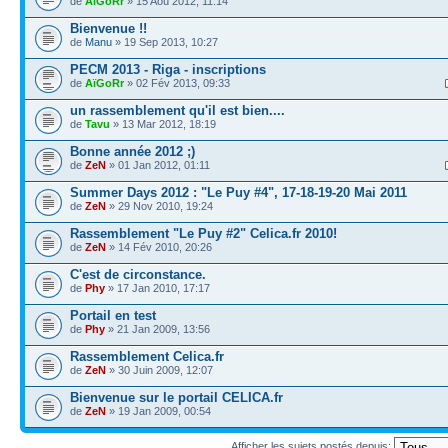
de
AïGoRr
» 15 Aoû 2012, 11:14
Bienvenue !!
de
Manu
» 19 Sep 2013, 10:27
PECM 2013 - Riga - inscriptions
de
AïGoRr
» 02 Fév 2013, 09:33
un rassemblement qu'il est bien....
de
Tavu
» 13 Mar 2012, 18:19
Bonne année 2012 ;)
de
ZeN
» 01 Jan 2012, 01:11
Summer Days 2012 : "Le Puy #4", 17-18-19-20 Mai 2011
de
ZeN
» 29 Nov 2010, 19:24
Rassemblement "Le Puy #2" Celica.fr 2010!
de
ZeN
» 14 Fév 2010, 20:26
C'est de circonstance.
de
Phy
» 17 Jan 2010, 17:17
Portail en test
de
Phy
» 21 Jan 2009, 13:56
Rassemblement Celica.fr
de
ZeN
» 30 Juin 2009, 12:07
Bienvenue sur le portail CELICA.fr
de
ZeN
» 19 Jan 2009, 00:54
Afficher les sujets postés depuis: