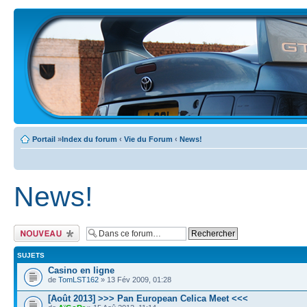
Portail
»
Index du forum
‹
Vie du Forum
‹
News!
News!
Ecrire un nouveau
sujet
SUJETS
Casino en ligne
de
TomLST162
» 13 Fév 2009, 01:28
[Août 2013] >>> Pan European Celica Meet <<<