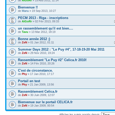
de
AïGoRr
» 15 Aoû 2012, 11:14
Bienvenue !!
de
Manu
» 19 Sep 2013, 10:27
PECM 2013 - Riga - inscriptions
de
AïGoRr
» 02 Fév 2013, 09:33
un rassemblement qu'il est bien....
de
Tavu
» 13 Mar 2012, 18:19
Bonne année 2012 ;)
de
ZeN
» 01 Jan 2012, 01:11
Summer Days 2012 : "Le Puy #4", 17-18-19-20 Mai 2011
de
ZeN
» 29 Nov 2010, 19:24
Rassemblement "Le Puy #2" Celica.fr 2010!
de
ZeN
» 14 Fév 2010, 20:26
C'est de circonstance.
de
Phy
» 17 Jan 2010, 17:17
Portail en test
de
Phy
» 21 Jan 2009, 13:56
Rassemblement Celica.fr
de
ZeN
» 30 Juin 2009, 12:07
Bienvenue sur le portail CELICA.fr
de
ZeN
» 19 Jan 2009, 00:54
Afficher les sujets postés depuis: