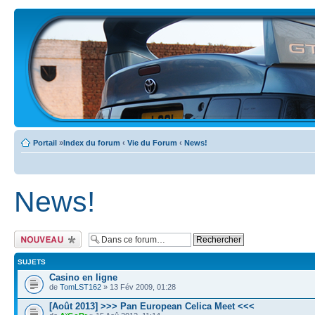
Portail
»
Index du forum
‹
Vie du Forum
‹
News!
News!
Ecrire un nouveau
sujet
SUJETS
Casino en ligne
de
TomLST162
» 13 Fév 2009, 01:28
[Août 2013] >>> Pan European Celica Meet <<<