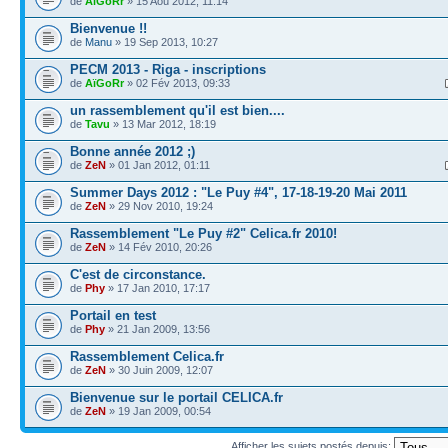
de
AïGoRr
» 15 Aoû 2012, 11:14
Bienvenue !!
de
Manu
» 19 Sep 2013, 10:27
PECM 2013 - Riga - inscriptions
de
AïGoRr
» 02 Fév 2013, 09:33
un rassemblement qu'il est bien....
de
Tavu
» 13 Mar 2012, 18:19
Bonne année 2012 ;)
de
ZeN
» 01 Jan 2012, 01:11
Summer Days 2012 : "Le Puy #4", 17-18-19-20 Mai 2011
de
ZeN
» 29 Nov 2010, 19:24
Rassemblement "Le Puy #2" Celica.fr 2010!
de
ZeN
» 14 Fév 2010, 20:26
C'est de circonstance.
de
Phy
» 17 Jan 2010, 17:17
Portail en test
de
Phy
» 21 Jan 2009, 13:56
Rassemblement Celica.fr
de
ZeN
» 30 Juin 2009, 12:07
Bienvenue sur le portail CELICA.fr
de
ZeN
» 19 Jan 2009, 00:54
Afficher les sujets postés depuis: