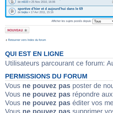
de
mb33
» 25 Nov 2010, 16:06
sportive d'hier et d aujourd'hui dans le 69
de
bejita
» 17 Avr 2011, 15:16
Afficher les sujets postés depuis:
Ecrire un nouveau
sujet
Retourner vers Index du forum
QUI EST EN LIGNE
Utilisateurs parcourant ce forum: Au
PERMISSIONS DU FORUM
Vous
ne pouvez pas
poster de no
Vous
ne pouvez pas
répondre aux
Vous
ne pouvez pas
éditer vos m
Vous
ne pouvez pas
supprimer v