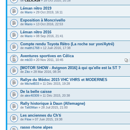
de
CELICA16
» 18 Oct 2020, 20:16
Léman rétro 2019
de
Mario
» 29 Oct 2019, 16:11
Exposition à Moncrivello
de
Mario
» 13 Oct 2016, 22:53
Léman rétro 2016
de
Mario
» 08 Sep 2016, 21:41
Compte rendu Toyota Rétro (La roche sur yon/Aytré)
de
matth1768
» 12 Juin 2016, 17:38
Aventures sportives en Célica
de
mb33
» 20 Nov 2011, 10:45
[MOTOR SHOW - Avignon 2016] à qui qu'elle est la ST ?
de
Zito
» 28 Mar 2016, 08:34
Rallye du Médoc 2015 VHC VHRS et MODERNES
de
MichelB33
» 11 Déc 2015, 19:28
De la belle caisse
de
alex40309
» 11 Déc 2015, 20:38
Rally historique à Daun (Allemagne)
de
Ta60Man
» 28 Juil 2015, 21:00
Les anciennes du Ch'ti
de
Flow
» 07 Juin 2015, 19:38
rasso rhone alpes