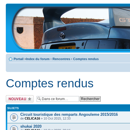
Portail
»
Index du forum
‹
Rencontres
‹
Comptes rendus
Comptes rendus
Ecrire un nouveau
sujet
SUJETS
Circuit touristique des remparts Angouleme 2015/2016
de
CELICA16
» 10 Oct 2015, 12:33
shukai 2020