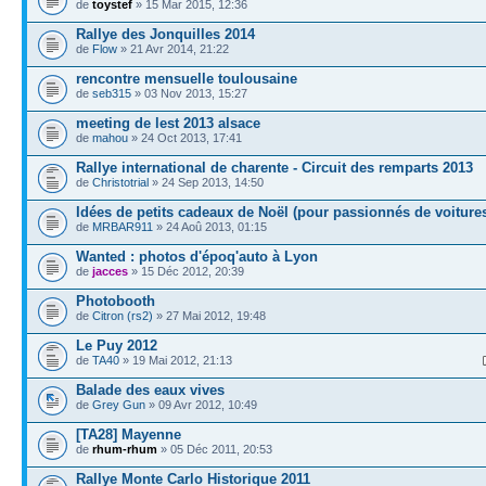
de
toystef
» 15 Mar 2015, 12:36
Rallye des Jonquilles 2014
de
Flow
» 21 Avr 2014, 21:22
rencontre mensuelle toulousaine
de
seb315
» 03 Nov 2013, 15:27
meeting de lest 2013 alsace
de
mahou
» 24 Oct 2013, 17:41
Rallye international de charente - Circuit des remparts 2013
de
Christotrial
» 24 Sep 2013, 14:50
Idées de petits cadeaux de Noël (pour passionnés de voiture
de
MRBAR911
» 24 Aoû 2013, 01:15
Wanted : photos d'époq'auto à Lyon
de
jacces
» 15 Déc 2012, 20:39
Photobooth
de
Citron (rs2)
» 27 Mai 2012, 19:48
Le Puy 2012
de
TA40
» 19 Mai 2012, 21:13
Balade des eaux vives
de
Grey Gun
» 09 Avr 2012, 10:49
[TA28] Mayenne
de
rhum-rhum
» 05 Déc 2011, 20:53
Rallye Monte Carlo Historique 2011