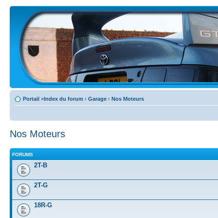
Portail
»
Index du forum
‹
Garage
‹
Nos Moteurs
Nos Moteurs
FORUMS
2T-B
2T-G
18R-G