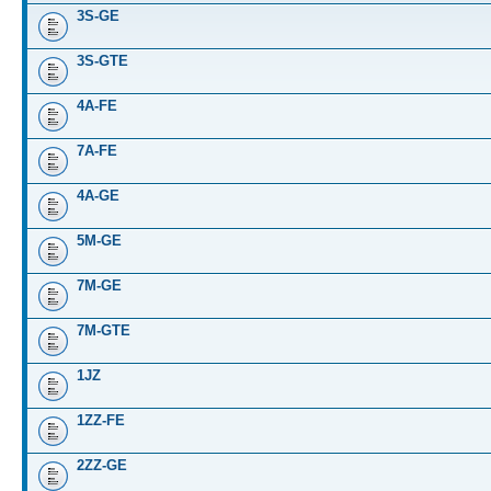
3S-GE
3S-GTE
4A-FE
7A-FE
4A-GE
5M-GE
7M-GE
7M-GTE
1JZ
1ZZ-FE
2ZZ-GE