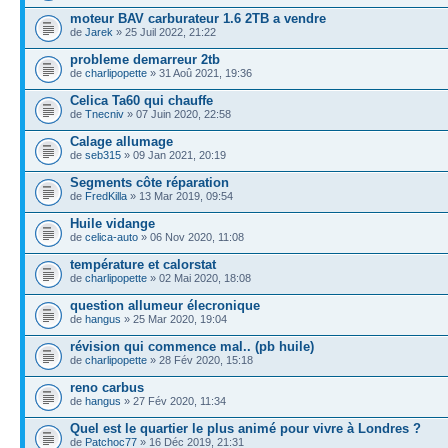
moteur BAV carburateur 1.6 2TB a vendre
de
Jarek
» 25 Juil 2022, 21:22
probleme demarreur 2tb
de
charlipopette
» 31 Aoû 2021, 19:36
Celica Ta60 qui chauffe
de
Tnecniv
» 07 Juin 2020, 22:58
Calage allumage
de
seb315
» 09 Jan 2021, 20:19
Segments côte réparation
de
FredKilla
» 13 Mar 2019, 09:54
Huile vidange
de
celica-auto
» 06 Nov 2020, 11:08
température et calorstat
de
charlipopette
» 02 Mai 2020, 18:08
question allumeur élecronique
de
hangus
» 25 Mar 2020, 19:04
révision qui commence mal.. (pb huile)
de
charlipopette
» 28 Fév 2020, 15:18
reno carbus
de
hangus
» 27 Fév 2020, 11:34
Quel est le quartier le plus animé pour vivre à Londres ?
de
Patchoc77
» 16 Déc 2019, 21:31