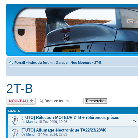
Portail
»
Index du forum
‹
Garage
‹
Nos Moteurs
‹
2T-B
2T-B
Ecrire un nouveau
sujet
SUJETS
[TUTO] Réfection MOTEUR 2TB + références pièces
de
Manu
» 18 Fév 2009, 19:26
[TUTO] Allumage électronique TA22/23/28/40
de
Manu
» 27 Mar 2014, 22:03