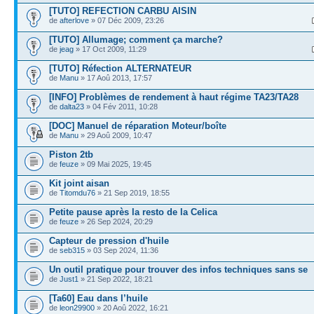
[TUTO] REFECTION CARBU AISIN
de
afterlove
» 07 Déc 2009, 23:26
[TUTO] Allumage; comment ça marche?
de
jeag
» 17 Oct 2009, 11:29
[TUTO] Réfection ALTERNATEUR
de
Manu
» 17 Aoû 2013, 17:57
[INFO] Problèmes de rendement à haut régime TA23/TA28
de
dalta23
» 04 Fév 2011, 10:28
[DOC] Manuel de réparation Moteur/boîte
de
Manu
» 29 Aoû 2009, 10:47
Piston 2tb
de
feuze
» 09 Mai 2025, 19:45
Kit joint aisan
de
Titomdu76
» 21 Sep 2019, 18:55
Petite pause après la resto de la Celica
de
feuze
» 26 Sep 2024, 20:29
Capteur de pression d'huile
de
seb315
» 03 Sep 2024, 11:36
Un outil pratique pour trouver des infos techniques sans se
de
Just1
» 21 Sep 2022, 18:21
[Ta60] Eau dans l’huile
de
leon29900
» 20 Aoû 2022, 16:21