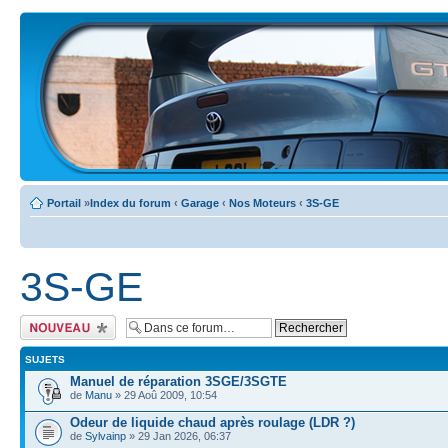
Portail
»
Index du forum
‹
Garage
‹
Nos Moteurs
‹
3S-GE
3S-GE
Ecrire un nouveau
sujet
SUJETS
Manuel de réparation 3SGE/3SGTE
de
Manu
» 29 Aoû 2009, 10:54
Odeur de liquide chaud après roulage (LDR ?)
de
Sylvainp
» 29 Jan 2026, 06:37