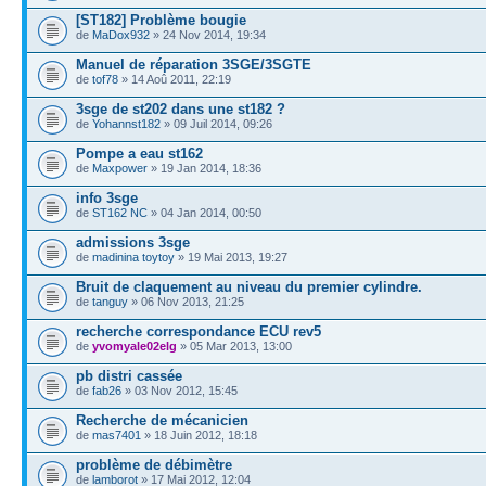
[ST182] Problème bougie
de
MaDox932
» 24 Nov 2014, 19:34
Manuel de réparation 3SGE/3SGTE
de
tof78
» 14 Aoû 2011, 22:19
3sge de st202 dans une st182 ?
de
Yohannst182
» 09 Juil 2014, 09:26
Pompe a eau st162
de
Maxpower
» 19 Jan 2014, 18:36
info 3sge
de
ST162 NC
» 04 Jan 2014, 00:50
admissions 3sge
de
madinina toytoy
» 19 Mai 2013, 19:27
Bruit de claquement au niveau du premier cylindre.
de
tanguy
» 06 Nov 2013, 21:25
recherche correspondance ECU rev5
de
yvomyale02elg
» 05 Mar 2013, 13:00
pb distri cassée
de
fab26
» 03 Nov 2012, 15:45
Recherche de mécanicien
de
mas7401
» 18 Juin 2012, 18:18
problème de débimètre
de
lamborot
» 17 Mai 2012, 12:04