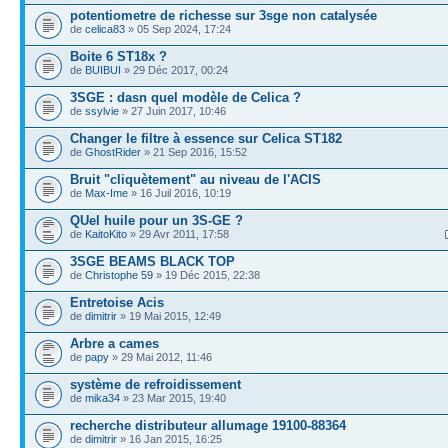
potentiometre de richesse sur 3sge non catalysée
de
celica83
» 05 Sep 2024, 17:24
Boite 6 ST18x ?
de
BUIBUI
» 29 Déc 2017, 00:24
3SGE : dasn quel modèle de Celica ?
de
ssylvie
» 27 Juin 2017, 10:46
Changer le filtre à essence sur Celica ST182
de
GhostRider
» 21 Sep 2016, 15:52
Bruit "cliquètement" au niveau de l'ACIS
de
Max-Ime
» 16 Juil 2016, 10:19
QUel huile pour un 3S-GE ?
de
KaitoKito
» 29 Avr 2011, 17:58
3SGE BEAMS BLACK TOP
de
Christophe 59
» 19 Déc 2015, 22:38
Entretoise Acis
de
dimitrir
» 19 Mai 2015, 12:49
Arbre a cames
de
papy
» 29 Mai 2012, 11:46
système de refroidissement
de
mika34
» 23 Mar 2015, 19:40
recherche distributeur allumage 19100-88364
de
dimitrir
» 16 Jan 2015, 16:25