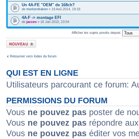
Un 4A-FE "OEM" de 168ch?
de
morkerdraken
» 19 Aoû 2014, 19:16
4A-F -> montage EFI
de
jacces
» 16 Jan 2010, 23:54
Afficher les sujets postés depuis:
Ecrire un nouveau
sujet
Retourner vers Index du forum
QUI EST EN LIGNE
Utilisateurs parcourant ce forum: Au
PERMISSIONS DU FORUM
Vous
ne pouvez pas
poster de no
Vous
ne pouvez pas
répondre aux
Vous
ne pouvez pas
éditer vos m