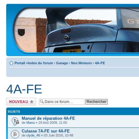
Portail
»
Index du forum
‹
Garage
‹
Nos Moteurs
‹
4A-FE
4A-FE
Ecrire un nouveau
sujet
SUJETS
Manuel de réparation 4A-FE
de
Manu
» 29 Aoû 2009, 11:00
Culasse 7A-FE sur 4A-FE
de
clyde_46
» 03 Juin 2016, 10:48