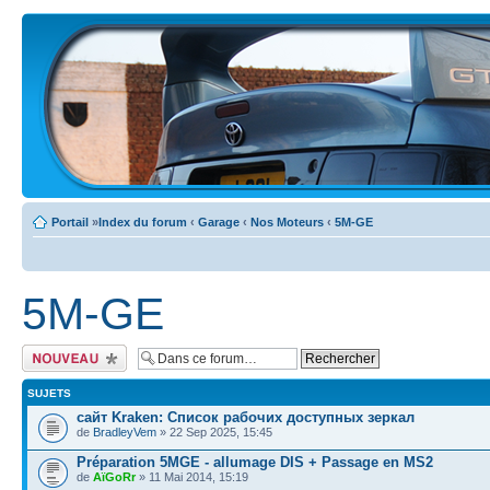
Portail
»
Index du forum
‹
Garage
‹
Nos Moteurs
‹
5M-GE
5M-GE
Ecrire un nouveau
sujet
SUJETS
сайт Kraken: Список рабочих доступных зеркал
de
BradleyVem
» 22 Sep 2025, 15:45
Préparation 5MGE - allumage DIS + Passage en MS2
de
AïGoRr
» 11 Mai 2014, 15:19