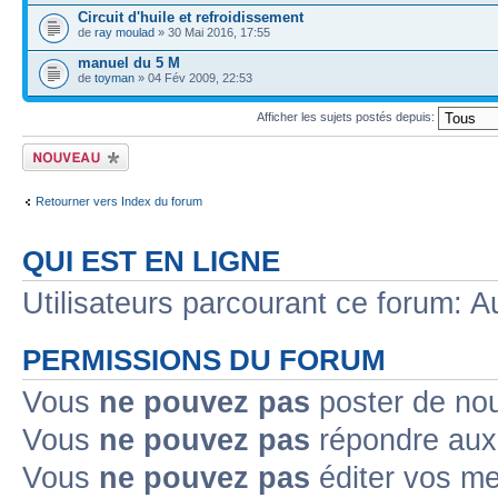
Circuit d'huile et refroidissement
de
ray moulad
» 30 Mai 2016, 17:55
manuel du 5 M
de
toyman
» 04 Fév 2009, 22:53
Afficher les sujets postés depuis:
Ecrire un nouveau
sujet
Retourner vers Index du forum
QUI EST EN LIGNE
Utilisateurs parcourant ce forum: Au
PERMISSIONS DU FORUM
Vous
ne pouvez pas
poster de no
Vous
ne pouvez pas
répondre aux
Vous
ne pouvez pas
éditer vos m