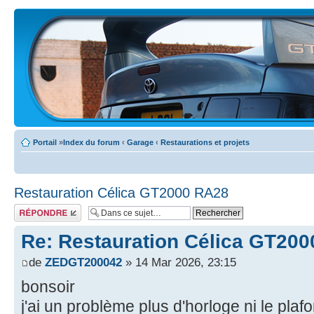
Portail
»
Index du forum
‹
Garage
‹
Restaurations et projets
Restauration Célica GT2000 RA28
Écrire un
commentaire
Re: Restauration Célica GT20
de
ZEDGT200042
» 14 Mar 2026, 23:15
bonsoir
j'ai un problème plus d'horloge ni le plaf