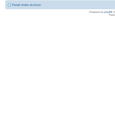
Portail
»
Index du forum
Powered by
phpBB
©
Tradu