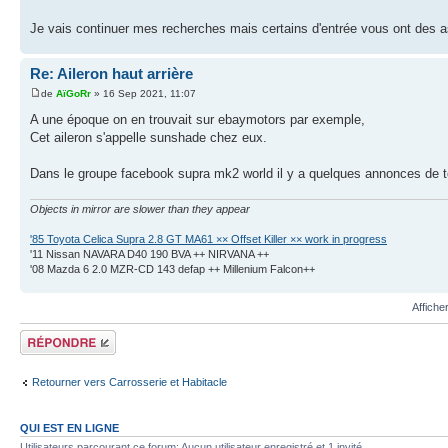
Je vais continuer mes recherches mais certains d'entrée vous ont des 
Re: Aileron haut arrière
de
AïGoRr
» 16 Sep 2021, 11:07
A une époque on en trouvait sur ebaymotors par exemple,
Cet aileron s'appelle sunshade chez eux.
Dans le groupe facebook supra mk2 world il y a quelques annonces de
Objects in mirror are slower than they appear
'85 Toyota Celica Supra 2.8 GT MA61 ×× Offset Killer ×× work in progress
'11 Nissan NAVARA D40 190 BVA ++ NIRVANA ++
'08 Mazda 6 2.0 MZR-CD 143 defap ++ Millenium Falcon++
Affiche
Écrire un
commentaire
Retourner vers Carrosserie et Habitacle
QUI EST EN LIGNE
Utilisateurs parcourant ce forum: Aucun utilisateur enregistré et 1 invité