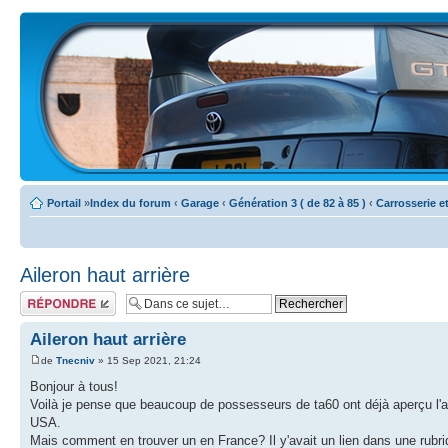
Portail
»
Index du forum
‹
Garage
‹
Génération 3 ( de 82 à 85 )
‹
Carrosserie e
Aileron haut arrière
Écrire un
commentaire
Aileron haut arrière
de
Tnecniv
» 15 Sep 2021, 21:24
Bonjour à tous!
Voilà je pense que beaucoup de possesseurs de ta60 ont déjà aperçu l'aile
USA.
Mais comment en trouver un en France? Il y'avait un lien dans une rubriq