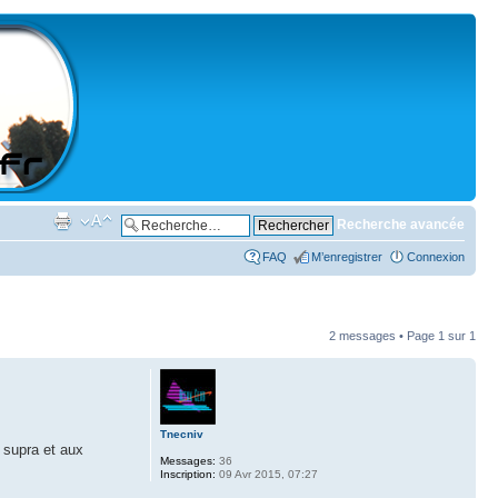
Recherche avancée
FAQ
M’enregistrer
Connexion
2 messages • Page
1
sur
1
Tnecniv
a supra et aux
Messages:
36
Inscription:
09 Avr 2015, 07:27