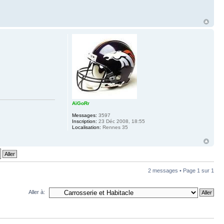
AïGoRr
Messages:
3597
Inscription:
23 Déc 2008, 18:55
Localisation:
Rennes 35
2 messages • Page
1
sur
1
Aller à: