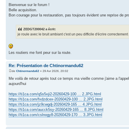
Bienvenue sur le forum !
Belle acquisition.
Bon courage pour la restauration, pas toujours évident une reprise de pro
ZEDGT200042 a écrit:
je roule avec le bruit ambiant c'est un peu difficile d'écrire correctemen
Les routiers me font peur sur la route.
Re: Présentation de Chtinormandu62
de
Chtinormandu62
» 29 Avr 2026, 20:02
Me voilà de retour après tout ce temps ma vieille comme j'aime a l'appeler
aujourd'hui
https://ti1ca.com/q5s5vji2-20260429-100 ... 2.JPG.html
https://ti1ca.com/fxdzdcex-20260429-100 ... 2.JPG.html
https://ti1ca.com/jz9cwgdj-20260429-165 ... 4.JPG.html
https://ti1ca.com/aucck5sy-20260429-165 ... 8.JPG.html
https://ti1ca.com/cslnogy8-20260429-170 ... 3.JPG.html