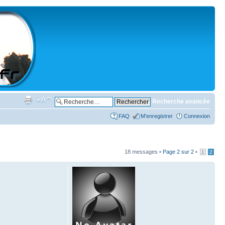
Recherche avancée
FAQ
M’enregistrer
Connexion
18 messages •
Page
2
sur
2
•
1
2