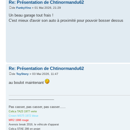
Re: Présentation de Chtinormandu62
de
FunkyVinz
» 01 Mai 2026, 21:29
Un beau garage tout frais !
C'est mieux d'avoir son auto à proximité pour pouvoir bosser dessus
Re: Présentation de Chtinormandu62
de
ToyStory
» 03 Mai 2026, 11:47
au boulot maintenant
__________________________
Pas casser, pas casser, pas casser.......
Celica TA23 1977 verte
Crown MS75 1972 bleue
MR2 1996 rouge
Avensis break 2016, le véhicule d'apparat
Celica STAE 286 en projet