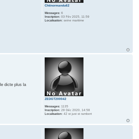
Chtinormandu62
Messages:
6
Inscription:
03 Fév 2025, 11:59
Localisation:
seine maritime
e dicte plus la
ZEDGT200042
Messages:
1135
Inscription:
28 Déc 2020, 14:58
Localisation:
42 st just st rambert