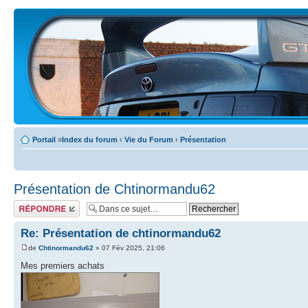
Portail
»
Index du forum
‹
Vie du Forum
‹
Présentation
Présentation de Chtinormandu62
Écrire un
commentaire
Re: Présentation de chtinormandu62
de
Chtinormandu62
» 07 Fév 2025, 21:06
Mes premiers achats