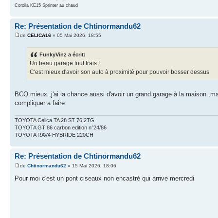
Corolla KE15 Sprinter au chaud
Re: Présentation de Chtinormandu62
de
CELICA16
» 05 Mai 2026, 18:55
FunkyVinz a écrit:
Un beau garage tout frais !
C'est mieux d'avoir son auto à proximité pour pouvoir bosser dessus
BCQ mieux ,j'ai la chance aussi d'avoir un grand garage à la maison ,man
compliquer a faire
TOYOTA Celica TA 28 ST 76 2TG
TOYOTA GT 86 carbon edition n°24/86
TOYOTA RAV4 HYBRIDE 220CH
Re: Présentation de Chtinormandu62
de
Chtinormandu62
» 15 Mai 2026, 18:06
Pour moi c'est un pont ciseaux non encastré qui arrive mercredi