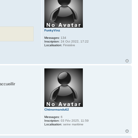
FunkyVinz
Messages:
134
Inscription:
24 Oct 2022, 17:22
Localisation:
Finistère
ccueillir
Chtinormandu62
Messages:
6
Inscription:
03 Fév 2025, 11:59
Localisation:
seine maritime