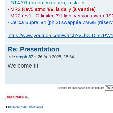
- GT4 '91 (prépa en cours), la street
- MR2 Rev5 atmo '99, la daily (
à vendre
)
- MR2 rev1+ G-limited '91 light version (swap 3S
- Celica Supra '84 (ph.2) swappée 7MGE (réser
https://www.youtube.com/watch?v=bzJDimvPW
Re: Presentation
de
steph 87
» 26 Aoû 2025, 18:34
Welcome !!!
Afficher les messages postés depuis:
Écrire un
commentaire
Retourner vers Présentation