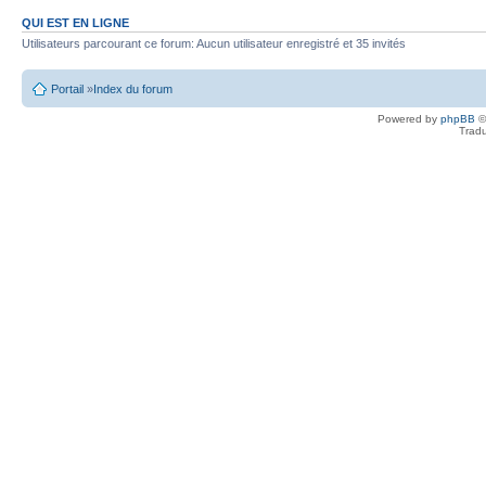
QUI EST EN LIGNE
Utilisateurs parcourant ce forum: Aucun utilisateur enregistré et 35 invités
Portail
»
Index du forum
Powered by
phpBB
©
Tradu