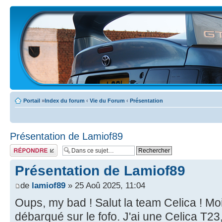
Portail
»
Index du forum
‹
Vie du Forum
‹
Présentation
Présentation de Lamiof89
Écrire un
commentaire
Présentation de Lamiof89
de
lamiof89
» 25 Aoû 2025, 11:04
Oups, my bad ! Salut la team Celica ! Moi 
débarqué sur le fofo. J'ai une Celica T23,