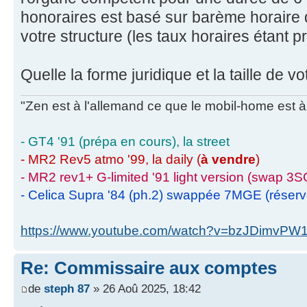
honoraires est basé sur barème horaire d
votre structure (les taux horaires étant 
Quelle la forme juridique et la taille de vo
"Zen est à l'allemand ce que le mobil-home est à 
- GT4 '91 (prépa en cours), la street
- MR2 Rev5 atmo '99, la daily (
à vendre
)
- MR2 rev1+ G-limited '91 light version (swap 3S
- Celica Supra '84 (ph.2) swappée 7MGE (réser
https://www.youtube.com/watch?v=bzJDimvPW
Re: Commissaire aux comptes
de
steph 87
» 26 Aoû 2025, 18:42