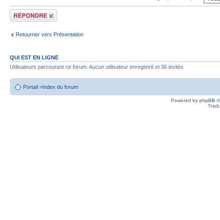
Écrire un
commentaire
Retourner vers Présentation
QUI EST EN LIGNE
Utilisateurs parcourant ce forum: Aucun utilisateur enregistré et 36 invités
Portail
»
Index du forum
Powered by
phpBB
©
Tradu