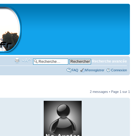
Recherche avancée
FAQ
M’enregistrer
Connexion
2 messages • Page
1
sur
1