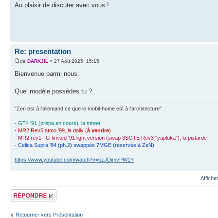
Au plaisir de discuter avec vous !
Re: presentation
de
DARKJIL
» 27 Aoû 2025, 15:15
Bienvenue parmi nous.
Quel modèle possèdes tu ?
"Zen est à l'allemand ce que le mobil-home est à l'architecture"
- GT4 '91 (prépa en cours), la street
- MR2 Rev5 atmo '99, la daily (
à vendre
)
- MR2 rev1+ G-limited '91 light version (swap 3SGTE Rev3 "yapluka"), la pistarde
- Celica Supra '84 (ph.2) swappée 7MGE (réservée à ZeN)
https://www.youtube.com/watch?v=bzJDimvPW1Y
Affiche
Écrire un
commentaire
Retourner vers Présentation