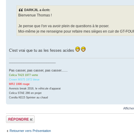
DARKJIL a écrit:
Bienvenue Thomas !
Je pense que l'on va avoir plein de questions à te poser.
Moi-même je me renseigne pour refaire mes sièges en cuir de GT-FOU
C'est vrai que tu as les fesses acides
__________________________
Pas casser, pas casser, pas casser.......
Celica TA23 1977 verte
Crown MS75 1972 bleue
MR2 1996 rouge
Avensis break 2016, le véhicule d'apparat
Celica STAE 286 en projet
Corolla KE15 Sprinter au chaud
Affiche
Écrire un
commentaire
Retourner vers Présentation