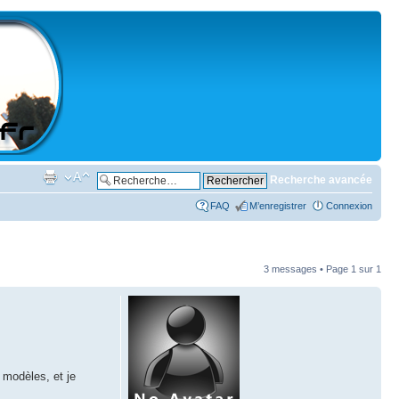
Recherche avancée
FAQ
M’enregistrer
Connexion
3 messages • Page
1
sur
1
 modèles, et je