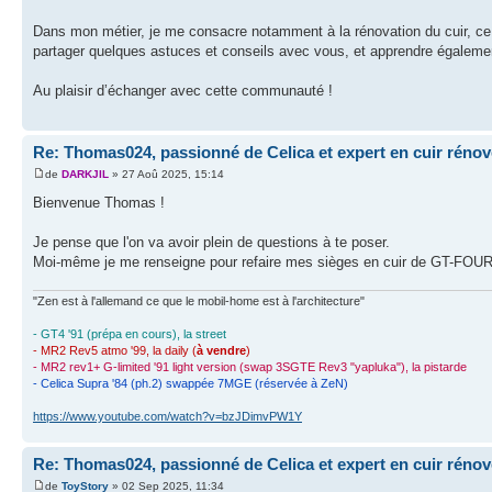
Dans mon métier, je me consacre notamment à la rénovation du cuir, ce q
partager quelques astuces et conseils avec vous, et apprendre égaleme
Au plaisir d’échanger avec cette communauté !
Re: Thomas024, passionné de Celica et expert en cuir rénov
de
DARKJIL
» 27 Aoû 2025, 15:14
Bienvenue Thomas !
Je pense que l'on va avoir plein de questions à te poser.
Moi-même je me renseigne pour refaire mes sièges en cuir de GT-FOUR
"Zen est à l'allemand ce que le mobil-home est à l'architecture"
- GT4 '91 (prépa en cours), la street
- MR2 Rev5 atmo '99, la daily (
à vendre
)
- MR2 rev1+ G-limited '91 light version (swap 3SGTE Rev3 "yapluka"), la pistarde
- Celica Supra '84 (ph.2) swappée 7MGE (réservée à ZeN)
https://www.youtube.com/watch?v=bzJDimvPW1Y
Re: Thomas024, passionné de Celica et expert en cuir rénov
de
ToyStory
» 02 Sep 2025, 11:34