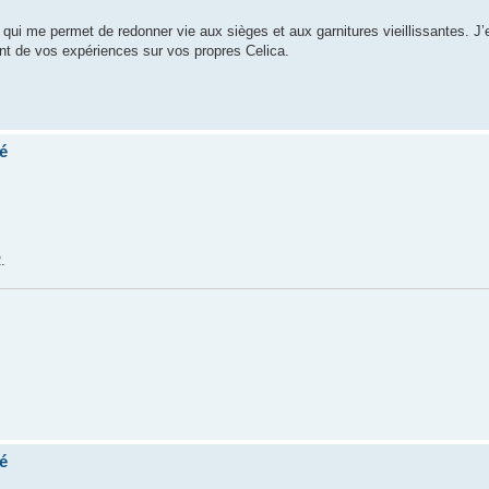
ui me permet de redonner vie aux sièges et aux garnitures vieillissantes. J’
nt de vos expériences sur vos propres Celica.
é
.
é