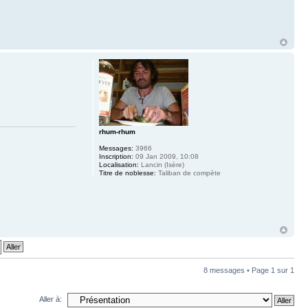
rhum-rhum
Messages:
3966
Inscription:
09 Jan 2009, 10:08
Localisation:
Lancin (Isère)
Titre de noblesse:
Taliban de compète
8 messages • Page
1
sur
1
Aller à: