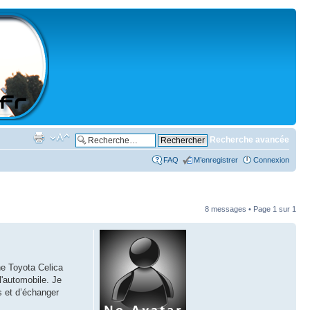
Recherche avancée
FAQ
M’enregistrer
Connexion
8 messages • Page
1
sur
1
ne Toyota Celica
l'automobile. Je
s et d’échanger