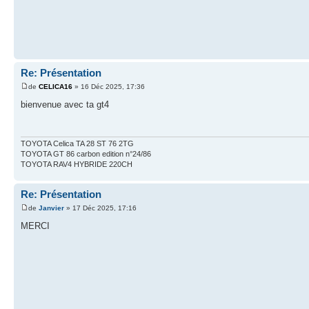
Re: Présentation
de
CELICA16
» 16 Déc 2025, 17:36
bienvenue avec ta gt4
TOYOTA Celica TA 28 ST 76 2TG
TOYOTA GT 86 carbon edition n°24/86
TOYOTA RAV4 HYBRIDE 220CH
Re: Présentation
de
Janvier
» 17 Déc 2025, 17:16
MERCI