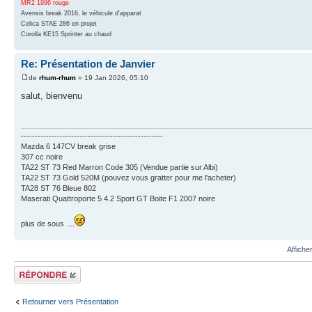
MR2 1996 rouge
Avensis break 2016, le véhicule d'apparat
Celica STAE 286 en projet
Corolla KE15 Sprinter au chaud
Re: Présentation de Janvier
de
rhum-rhum
» 19 Jan 2026, 05:10
salut, bienvenu
---------------------------------------------------
Mazda 6 147CV break grise
307 cc noire
TA22 ST 73 Red Marron Code 305 (Vendue partie sur Albi)
TA22 ST 73 Gold 520M (pouvez vous gratter pour me l'acheter)
TA28 ST 76 Bleue 802
Maserati Quattroporte 5 4.2 Sport GT Boite F1 2007 noire
plus de sous ....
Affiche
Écrire un
commentaire
Retourner vers Présentation