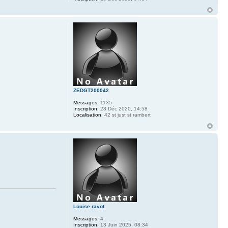
ZEDGT200042
Messages:
1135
Inscription:
28 Déc 2020, 14:58
Localisation:
42 st just st rambert
Louise ravot
Messages:
4
Inscription:
13 Juin 2025, 08:34