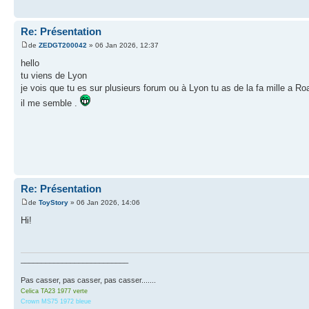
Re: Présentation
de
ZEDGT200042
» 06 Jan 2026, 12:37
hello
tu viens de Lyon
je vois que tu es sur plusieurs forum ou à Lyon tu as de la fa mille a Ro
il me semble .
Re: Présentation
de
ToyStory
» 06 Jan 2026, 14:06
Hi!
__________________________
Pas casser, pas casser, pas casser.......
Celica TA23 1977 verte
Crown MS75 1972 bleue